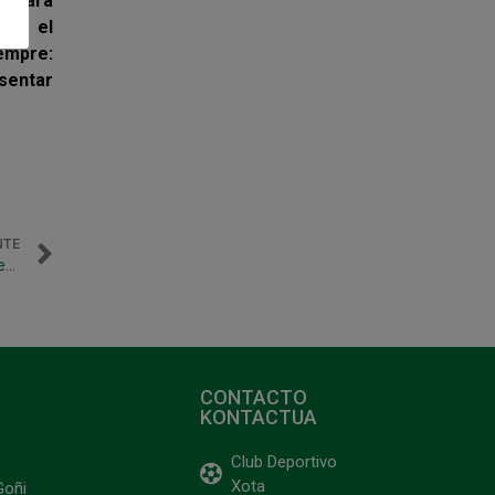
o para
 «es el
iempre:
 sentar
NTE
El partido Pozo Murcia – Magna Navarra, televisado en directo por Teledeporte
CONTACTO
KONTACTUA
Club Deportivo
Xota
Goñi