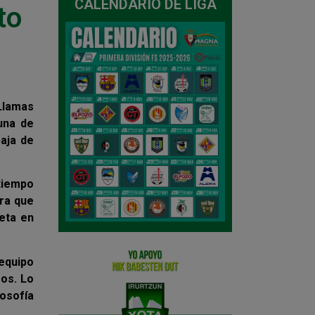
CALENDARIO DE LIGA
to
 Llamas
una de
baja de
tiempo
ara que
eta en
 equipo
os. Lo
osofía