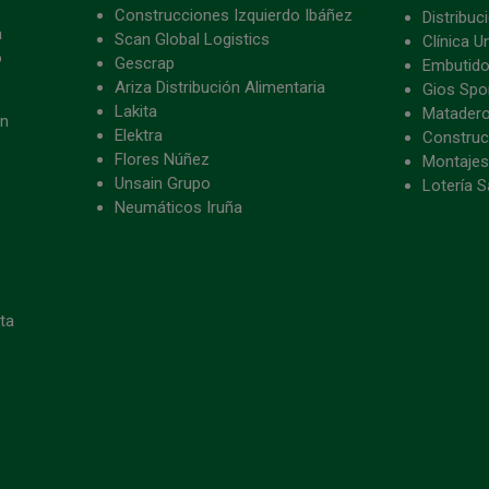
Construcciones Izquierdo Ibáñez
Distribu
a
Scan Global Logistics
Clínica U
o
Gescrap
Embutido
Ariza Distribución Alimentaria
Gios Spon
Lakita
Matader
ón
Elektra
Construc
Flores Núñez
Montajes
Unsain Grupo
Lotería S
Neumáticos Iruña
eta