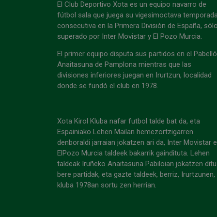
El Club Deportivo Xota es un equipo navarro de
fútbol sala que juega su vigesimoctava temporad
consecutiva en la Primera División de España, sól
superado por Inter Movistar y El Pozo Murcia.
El primer equipo disputa sus partidos en el Pabell
Anaitasuna de Pamplona mientras que las
divisiones inferiores juegan en Irurtzun, localidad
donde se fundó el club en 1978.
Xota Kirol Kluba nafar futbol talde bat da, eta
Espainiako Lehen Mailan hemezortzigarren
denboraldi jarraian jokatzen ari da, Inter Movistar 
ElPozo Murcia taldeek bakarrik gaindituta. Lehen
taldeak Iruñeko Anaitasuna Pabiloian jokatzen ditu
bere partidak, eta gazte taldeek, berriz, Irurtzunen,
kluba 1978an sortu zen herrian.