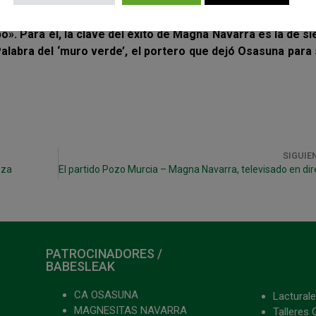
engrasados. No nos queda otra que seguir entrenando dur
mplir con los objetivos», apunta alguien cuyo referente
». Para él, la clave del éxito de Magna Navarra es la de s
 Palabra del ‘muro verde’, el portero que dejó Osasuna para
SIGUIE
oza
PATROCINADORES /
BABESLEAK
CA OSASUNA
Lacturale
MAGNESITAS NAVARRA
Talleres 