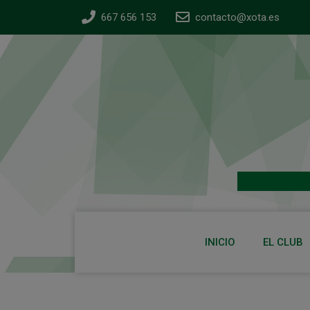
667 656 153
contacto@xota.es
INICIO
EL CLUB