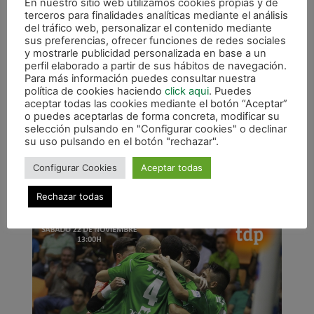
En nuestro sitio web utilizamos cookies propias y de
grana que suma 32 goles con ocho tantos
terceros para finalidades analíticas mediante el análisis
cada uno de los 44 totales que acumula el
del tráfico web, personalizar el contenido mediante
equipo.
Por su parte, Magna Navarra se
sus preferencias, ofrecer funciones de redes sociales
y mostrarle publicidad personalizada en base a un
desplazará a tierras murcianas dispuesto a
perfil elaborado a partir de sus hábitos de navegación.
reforzar su posición entre los ocho primeros.
Para más información puedes consultar nuestra
Los hombres de Imanol Arregui llegan con la
política de cookies haciendo
click aqui
. Puedes
aceptar todas las cookies mediante el botón “Aceptar”
moral alta tras firmar dos victorias
o puedes aceptarlas de forma concreta, modificar su
consecutivas que les sitúan séptimos con 16
selección pulsando en "Configurar cookies" o declinar
puntos y pelearán por seguir sumando de tres
su uso pulsando en el botón "rechazar".
en tres guiados en la pista por su capitán y
Configurar Cookies
Aceptar todas
máximo artillero del equipo verde, Javier
Eseverri (9 goles), y contarán con la confianza
Rechazar todas
y solidez bajo los palos de Asier.