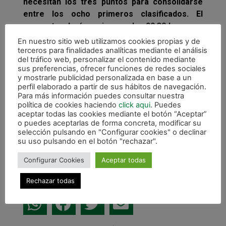
necesitan los tres puntos para consolidarse
entre los ocho primeros clasificados. El
encuentro dará comienzo a las 20.30 horas en
el Pabellón Anaitasuna.
En nuestro sitio web utilizamos cookies propias y de
terceros para finalidades analíticas mediante el análisis
La novedad principal en Magna Navarra es la
del tráfico web, personalizar el contenido mediante
sus preferencias, ofrecer funciones de redes sociales
vuelta de Jesulito, que ha cumplido su partido
y mostrarle publicidad personalizada en base a un
de sanción por la expulsion ante Inter
perfil elaborado a partir de sus hábitos de navegación.
Movistar. Jesús Murga es duda para participar
Para más información puedes consultar nuestra
política de cookies haciendo
click aqui
. Puedes
en el choque pues ha pasado un proceso de
aceptar todas las cookies mediante el botón “Aceptar”
parotiditis durante esta semana que le ha
o puedes aceptarlas de forma concreta, modificar su
dejado muy debilitado.
selección pulsando en "Configurar cookies" o declinar
su uso pulsando en el botón "rechazar".
Configurar Cookies
Aceptar todas
Rechazar todas