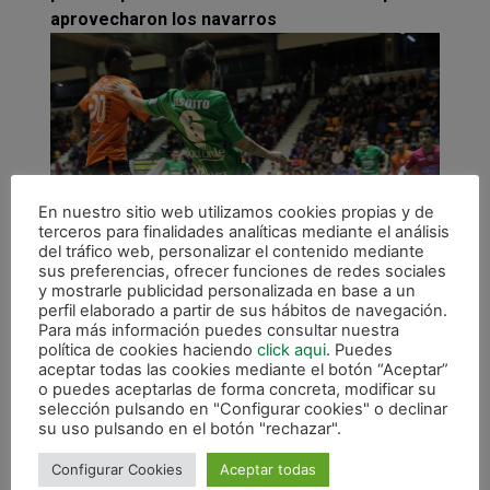
aprovecharon los navarros
En nuestro sitio web utilizamos cookies propias y de
terceros para finalidades analíticas mediante el análisis
del tráfico web, personalizar el contenido mediante
sus preferencias, ofrecer funciones de redes sociales
y mostrarle publicidad personalizada en base a un
Jesulito reapareció en este partido tras cumplir su
perfil elaborado a partir de sus hábitos de navegación.
sanción.
Para más información puedes consultar nuestra
política de cookies haciendo
click aqui
. Puedes
Ya en la segunda mitad, los de Imanol saltaron
aceptar todas las cookies mediante el botón “Aceptar”
a la pista dispuestos a poner tierra de por
o puedes aceptarlas de forma concreta, modificar su
medio en el resultado y garantizarse la
selección pulsando en "Configurar cookies" o declinar
su uso pulsando en el botón "rechazar".
victoria final. Jesulito probaba los reflejos de
Álex que intervino hasta en tres ocasiones
Configurar Cookies
Aceptar todas
para frenar los disparos del ala gaditano. El