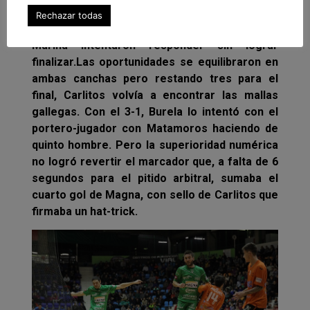
portero burelense mantenía el electrónico
Rechazar todas
ante la gran ofensiva local, a la que los de A
Mariña intentaron responder sin lograr
finalizar.
Las oportunidades se equilibraron en
ambas canchas pero restando tres para el
final, Carlitos volvía a encontrar las mallas
gallegas. Con el 3-1, Burela lo intentó con el
portero-jugador con Matamoros haciendo de
quinto hombre. Pero la superioridad numérica
no logró revertir el marcador que, a falta de 6
segundos para el pitido arbitral, sumaba el
cuarto gol de Magna, con sello de Carlitos que
firmaba un hat-trick.