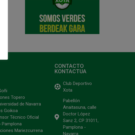
CONTACTO
KONTACTUA
Club Deportivo
Xota
Goñi
ciones Topero
Pabellón
niversidad de Navarra
Anaitasuna, calle
s Goikoa
Doctor López
sor Técnico Oficial
Sanz 2, CP 31011,
o Pamplona
Pamplona -
ciones Mariezcurrena
Navarra