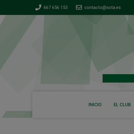
667 656 153
contacto@xota.es
INICIO
EL CLUB