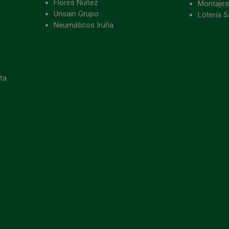
Flores Núñez
Montajes
Unsain Grupo
Lotería S
Neumáticos Iruña
eta