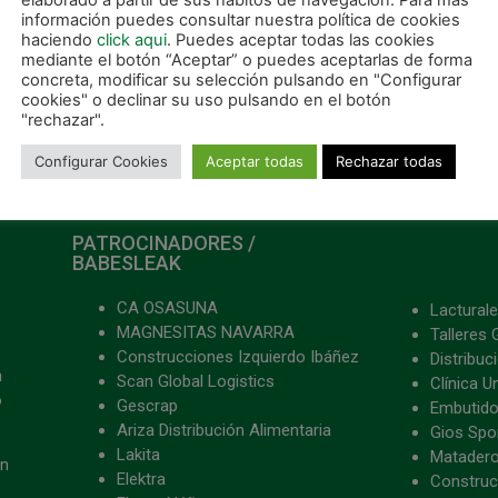
elaborado a partir de sus hábitos de navegación. Para más
información puedes consultar nuestra política de cookies
haciendo
click aqui
. Puedes aceptar todas las cookies
mediante el botón “Aceptar” o puedes aceptarlas de forma
concreta, modificar su selección pulsando en "Configurar
cookies" o declinar su uso pulsando en el botón
"rechazar".
Configurar Cookies
Aceptar todas
Rechazar todas
PATROCINADORES /
BABESLEAK
CA OSASUNA
Lacturale
MAGNESITAS NAVARRA
Talleres 
Construcciones Izquierdo Ibáñez
Distribu
a
Scan Global Logistics
Clínica U
o
Gescrap
Embutido
Ariza Distribución Alimentaria
Gios Spon
Lakita
Matader
ón
Elektra
Construc