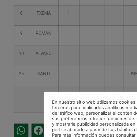
6
TXEMA
1
9
ROMAN
10
ALVARO
26
XANTI
IN
En nuestro sitio web utilizamos cookies
terceros para finalidades analíticas media
del tráfico web, personalizar el conteni
sus preferencias, ofrecer funciones de 
y mostrarle publicidad personalizada en
perfil elaborado a partir de sus hábitos
Para más información puedes consultar