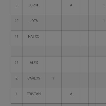
8
JORGE
A
1
10
JOTA
1
11
NATXO
15
ALEX
2
CARLOS
1
4
TRISTAN
A