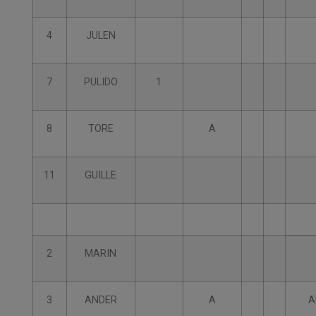
4
JULEN
7
PULIDO
1
8
TORE
A
11
GUILLE
2
MARIN
3
ANDER
A
A