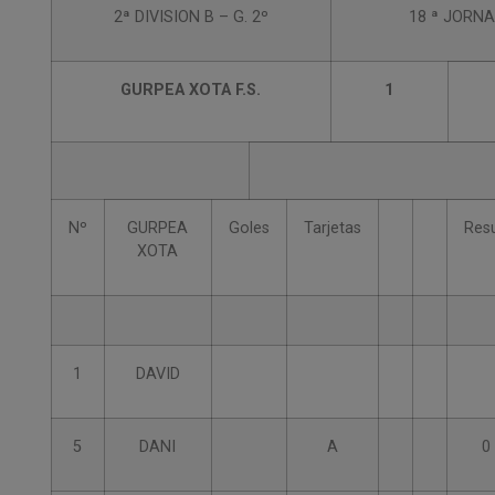
2ª DIVISION B – G. 2º
18 ª JORN
GURPEA XOTA F.S.
1
Nº
GURPEA
Goles
Tarjetas
Res
XOTA
1
DAVID
5
DANI
A
0