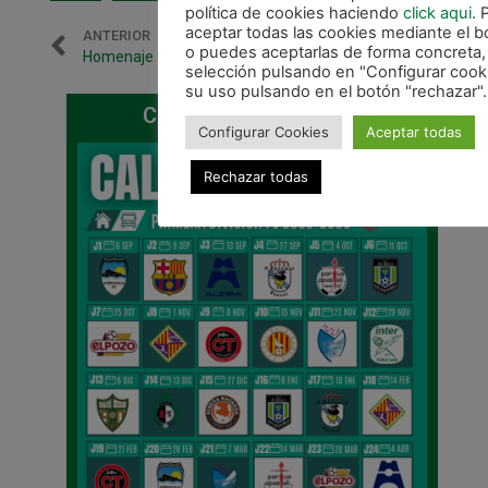
política de cookies haciendo
click aqui
.
aceptar todas las cookies mediante el b
ANTERIOR
SIGUIENTE
o puedes aceptarlas de forma concreta,
Homenaje a Sandra Iraizoz en el partido ante Movistar Inter
Partido amistoso ante Catgas Santa Coloma
selección pulsando en "Configurar cooki
su uso pulsando en el botón "rechazar".
CALENDARIO DE LIGA
Configurar Cookies
Aceptar todas
Rechazar todas