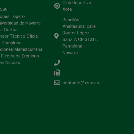
Club Deportivo
Xota
Goñi
ciones Topero
Pabellón
niversidad de Navarra
Anaitasuna, calle
s Goikoa
Doctor López
sor Técnico Oficial
Sanz 2, CP 31011,
o Pamplona
Pamplona -
ciones Mariezcurrena
Navarra
 Eléctricos Erentxun
an Nicolás
contacto@xota.es