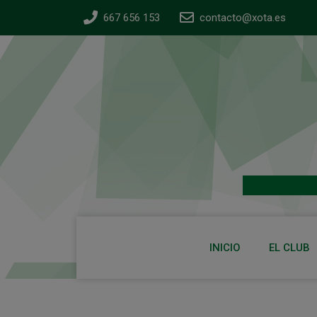
667 656 153
contacto@xota.es
INICIO
EL CLUB