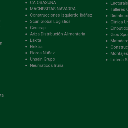
CA OSASUNA
Lacturale
MAGNESITAS NAVARRA
Talleres 
Construcciones Izquierdo Ibáñez
Distribu
a
Scan Global Logistics
Clínica U
o
Gescrap
Embutido
Ariza Distribución Alimentaria
Gios Spon
Lakita
Matader
ón
Elektra
Construc
Flores Núñez
Montajes
Unsain Grupo
Lotería S
Neumáticos Iruña
eta