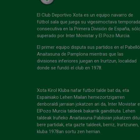
El Club Deportivo Xota es un equipo navarro de
fútbol sala que juega su vigesimoctava temporad
consecutiva en la Primera División de España, sól
superado por Inter Movistar y El Pozo Murcia.
El primer equipo disputa sus partidos en el Pabell
Anaitasuna de Pamplona mientras que las
divisiones inferiores juegan en Irurtzun, localidad
donde se fundó el club en 1978.
Xota Kirol Kluba nafar futbol talde bat da, eta
Espainiako Lehen Mailan hemezortzigarren
denboraldi jarraian jokatzen ari da, Inter Movistar 
ElPozo Murcia taldeek bakarrik gaindituta. Lehen
taldeak Iruñeko Anaitasuna Pabiloian jokatzen ditu
bere partidak, eta gazte taldeek, berriz, Irurtzunen,
kluba 1978an sortu zen herrian.