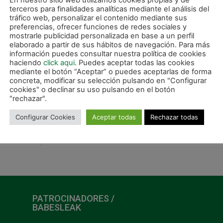
En nuestro sitio web utilizamos cookies propias y de
terceros para finalidades analíticas mediante el análisis del
tráfico web, personalizar el contenido mediante sus
preferencias, ofrecer funciones de redes sociales y
mostrarle publicidad personalizada en base a un perfil
elaborado a partir de sus hábitos de navegación. Para más
información puedes consultar nuestra política de cookies
haciendo
click aqui
. Puedes aceptar todas las cookies
mediante el botón “Aceptar” o puedes aceptarlas de forma
concreta, modificar su selección pulsando en "Configurar
cookies" o declinar su uso pulsando en el botón
"rechazar".
Configurar Cookies
Aceptar todas
Rechazar todas
SIGUIE
ra
Buen derbi en 2ª B entre San Juan y Gurpea Xota (1
PATROCINADORES /
BABESLEAK