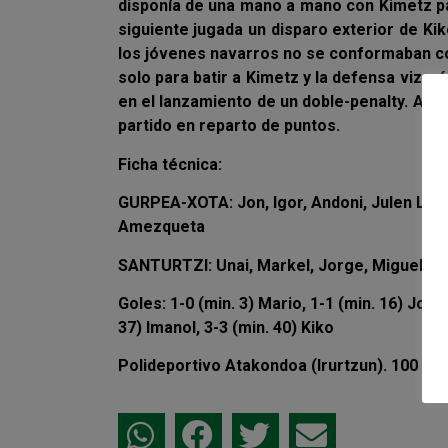
disponía de una mano a mano con Kimetz para
siguiente jugada un disparo exterior de Ki
los jóvenes navarros no se conformaban co
solo para batir a Kimetz y la defensa vizcaí
en el lanzamiento de un doble-penalty. Aquí
partido en reparto de puntos.
Ficha técnica:
GURPEA-XOTA: Jon, Igor, Andoni, Julen L. y Ma
Amezqueta
SANTURTZI: Unai, Markel, Jorge, Miguel y Goñi
Goles: 1-0 (min. 3) Mario, 1-1 (min. 16) Jor
37) Imanol, 3-3 (min. 40) Kiko
Polideportivo Atakondoa (Irurtzun). 100 e