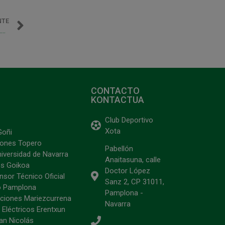
NTE
Acuerdo de renovación de patrocinio entre Gurpea y el C.D.Xota
CONTACTO
KONTACTUA
Club Deportivo
Xota
Goñi
ciones Topero
Pabellón
niversidad de Navarra
Anaitasuna, calle
s Goikoa
Doctor López
sor Técnico Oficial
Sanz 2, CP 31011,
o Pamplona
Pamplona -
ciones Mariezcurrena
Navarra
 Eléctricos Erentxun
an Nicolás