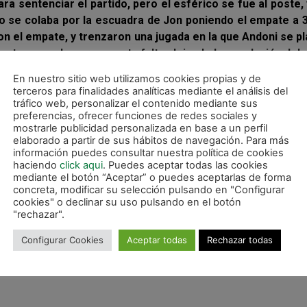
 sentenciar el partido, pero el esférico se fue al poste, 
ko se colaba por la escuadra de Jon poniendo el empate a 
n el empate, y trenzaron una jugada en la que Andoni se p
na tuvo que hacer su sexta falta, dejando la resolución del 
 Kimetz ganó la partida a Andoni sacando un buen pié y dej
En nuestro sitio web utilizamos cookies propias y de
terceros para finalidades analíticas mediante el análisis del
tráfico web, personalizar el contenido mediante sus
preferencias, ofrecer funciones de redes sociales y
mostrarle publicidad personalizada en base a un perfil
rio (5 inicial) Jorge, Julen E, Julen M, Saúl, Natxo, Iván y
elaborado a partir de sus hábitos de navegación. Para más
información puedes consultar nuestra política de cookies
haciendo
click aqui
. Puedes aceptar todas las cookies
mediante el botón “Aceptar” o puedes aceptarlas de forma
 (5 inicial) Rico, Imanol, Iker, Kiko, Jose y Kimetz.
concreta, modificar su selección pulsando en "Configurar
cookies" o declinar su uso pulsando en el botón
ge – DESCANSO – 2-1 (min. 22) Natxo, 3-1 (min. 30) Saúl, 3-2 
"rechazar".
Configurar Cookies
Aceptar todas
Rechazar todas
spectadores