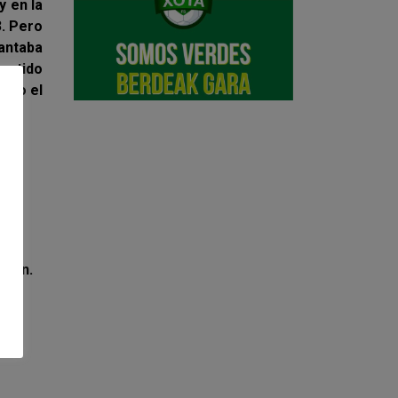
y en la
3. Pero
lantaba
partido
ando el
(min.