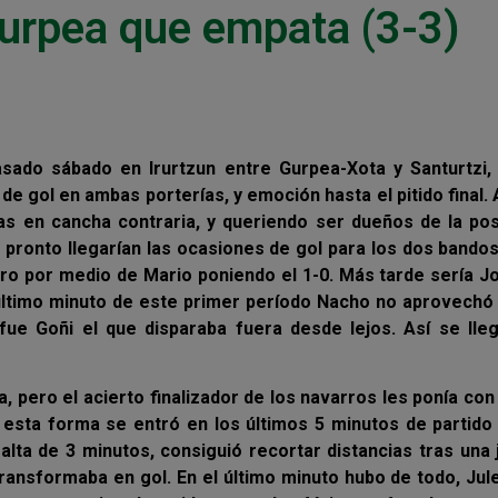
urpea que empata (3-3)
pasado sábado en Irurtzun entre Gurpea-Xota y Santurtzi
 de gol en ambas porterías, y emoción hasta el pitido final.
as en cancha contraria, y queriendo ser dueños de la pos
y pronto llegarían las ocasiones de gol para los dos bando
ero por medio de Mario poniendo el 1-0. Más tarde sería J
l último minuto de este primer período Nacho no aprovechó
 fue Goñi el que disparaba fuera desde lejos. Así se lle
, pero el acierto finalizador de los navarros les ponía con
e esta forma se entró en los últimos 5 minutos de partid
falta de 3 minutos, consiguió recortar distancias tras una
transformaba en gol. En el último minuto hubo de todo, Jul