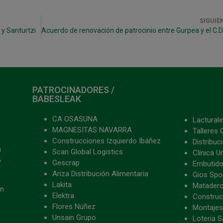
SIGUIE
y Santurtzi
PATROCINADORES /
BABESLEAK
CA OSASUNA
Lacturale
MAGNESITAS NAVARRA
Talleres 
Construcciones Izquierdo Ibáñez
Distribu
a
Scan Global Logistics
Clínica U
o
Gescrap
Embutido
Ariza Distribución Alimentaria
Gios Spon
Lakita
Matader
ón
Elektra
Construc
Flores Núñez
Montajes
Unsain Grupo
Lotería S