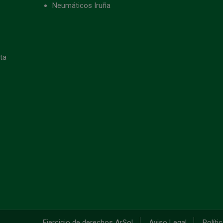
Neumáticos Iruña
eta
Ejercicio de derechos ArSol
Aviso Legal
Políti