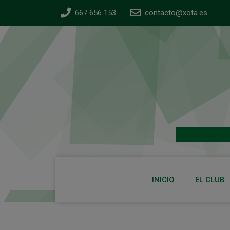
667 656 153
contacto@xota.es
INICIO
EL CLUB