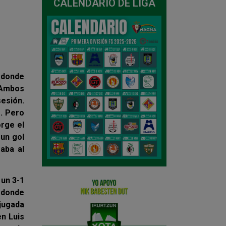
CALENDARIO DE LIGA
, donde
Ambos
esión.
s. Pero
orge el
 un gol
gaba al
 un 3-1
o donde
 jugada
en Luis