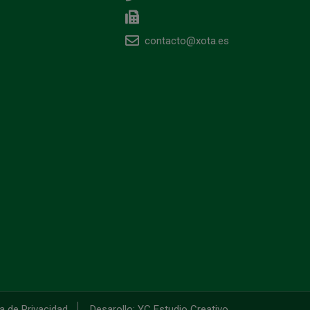
contacto@xota.es
ca de Privacidad
Desarollo: YC Estudio Creativo