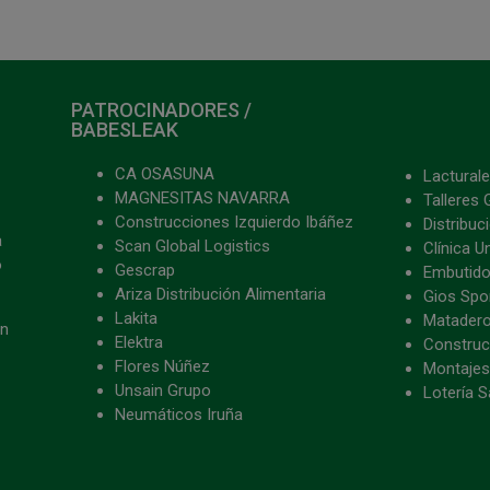
PATROCINADORES /
BABESLEAK
CA OSASUNA
Lacturale
MAGNESITAS NAVARRA
Talleres 
Construcciones Izquierdo Ibáñez
Distribu
a
Scan Global Logistics
Clínica U
o
Gescrap
Embutido
Ariza Distribución Alimentaria
Gios Spon
Lakita
Matader
ón
Elektra
Construc
Flores Núñez
Montajes
Unsain Grupo
Lotería S
Neumáticos Iruña