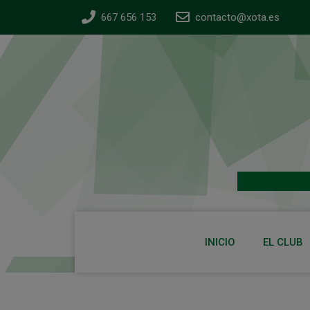
667 656 153
contacto@xota.es
INICIO
EL CLUB