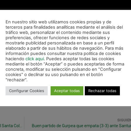
En nuestro sitio web utilizamos cookies propias y de
terceros para finalidades analíticas mediante el análisis del
tráfico web, personalizar el contenido mediante sus
preferencias, ofrecer funciones de redes sociales y
mostrarle publicidad personalizada en base a un perfil
elaborado a partir de sus hábitos de navegación. Para más
información puedes consultar nuestra política de cookies
haciendo
click aqui
. Puedes aceptar todas las cookies
mediante el botón “Aceptar” o puedes aceptarlas de forma
concreta, modificar su selección pulsando en "Configurar
cookies" o declinar su uso pulsando en el botón
"rechazar".
Configurar Cookies
Aceptar todas
Rechazar todas
SIGUIE
Reparto de puntos entre Magna Navarra y Marfil Santa Coloma (4-4)
Buen partido de Gurpea que empata (3-3) ante Santur