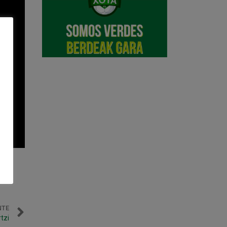
NTE
tzi