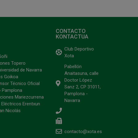
CONTACTO
KONTACTUA
Club Deportivo
Xota
Goñi
ciones Topero
Pabellón
niversidad de Navarra
Anaitasuna, calle
s Goikoa
Doctor López
sor Técnico Oficial
Sanz 2, CP 31011,
o Pamplona
Pamplona -
ciones Mariezcurrena
Navarra
 Eléctricos Erentxun
an Nicolás
contacto@xota.es