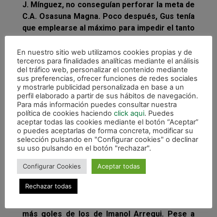
J. Mínguez, no conseguían perforar la meta de
C.A. Osasuna Magna. Poco después, Gus tenía
que emplearse al máximo para impedir el tanto
rival. Buenas conexiones de Pedro y Iago
Rodríguez volvían a poner en problemas a un
En nuestro sitio web utilizamos cookies propias y de
terceros para finalidades analíticas mediante el análisis
acertado Asier. Los verdes tuvieron sus
del tráfico web, personalizar el contenido mediante
ocasiones también, sobre todo por medio de
sus preferencias, ofrecer funciones de redes sociales
Roberto Martil que no acertó ante Gus en dos
y mostrarle publicidad personalizada en base a un
perfil elaborado a partir de sus hábitos de navegación.
llegadas muy claras.
La segunda mitad fue de
Para más información puedes consultar nuestra
C.A. Osasuna Magna que creó muchas y claras
política de cookies haciendo
click aqui
. Puedes
ocasiones de gol. Finalmente sería Alvarito en
aceptar todas las cookies mediante el botón “Aceptar”
o puedes aceptarlas de forma concreta, modificar su
el minuto 24 el encargado de abrir el marcador
selección pulsando en "Configurar cookies" o declinar
y anotar a la postre, el único tanto del
su uso pulsando en el botón "rechazar".
encuentro. El joven madrileño marcaba el 0-1
Configurar Cookies
Aceptar todas
para los de Imanol Arregui en una magnífica
contra llevada por E.Martel. Entonces apareció
Rechazar todas
Gus, fichaje en la portería ribera para
convertirse en su mejor hombre e impedir
más goles de los de Imanol Arregui. Pese a