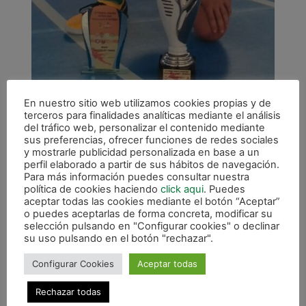
En nuestro sitio web utilizamos cookies propias y de
terceros para finalidades analíticas mediante el análisis
del tráfico web, personalizar el contenido mediante
sus preferencias, ofrecer funciones de redes sociales
y mostrarle publicidad personalizada en base a un
Aitor Albizu, mejor jugador del torneo.
perfil elaborado a partir de sus hábitos de navegación.
Para más información puedes consultar nuestra
política de cookies haciendo
click aqui
. Puedes
La competición contó con la participación de
aceptar todas las cookies mediante el botón “Aceptar”
ocho equipos. Junto a los anfitriones
o puedes aceptarlas de forma concreta, modificar su
Monegros Sur, los también aragoneses
selección pulsando en "Configurar cookies" o declinar
su uso pulsando en el botón "rechazar".
del Ríos Renovables Sala 10, el Pinseque,
el Gran Vía 83, el Pirineos Sagrado Corazón y
Configurar Cookies
Aceptar todas
el Sala 2012, el murciano ElPozo y el navarro
ManfisaXota. En la fase de grupos, el equipo
Rechazar todas
verde entrenado por Vicente Albizu derrotó