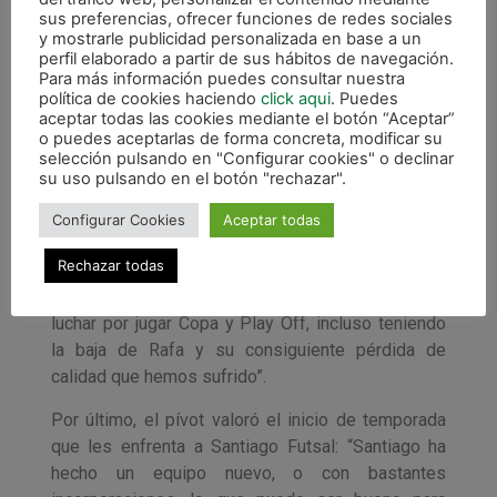
equipo: “Es un gran jugador, ha sido nuestra
sus preferencias, ofrecer funciones de redes sociales
y mostrarle publicidad personalizada en base a un
referencia durante mucho tiempo. Ya se sabe que
perfil elaborado a partir de sus hábitos de navegación.
la situación es complicada a nivel económico pero
Para más información puedes consultar nuestra
trabajamos mucho con la cantera y tenemos que
política de cookies haciendo
click aqui
. Puedes
aceptar todas las cookies mediante el botón “Aceptar”
dar la alternativa a los jóvenes que nos ayudarán
o puedes aceptarlas de forma concreta, modificar su
mucho”, explicó.
selección pulsando en "Configurar cookies" o declinar
su uso pulsando en el botón "rechazar".
El gaditano se mostró ambicioso con los objetivos
que tiene que marcarse el equipo para la nueva
Configurar Cookies
Aceptar todas
temporada: “Siempre somos un equipo que no da
Rechazar todas
su brazo a torcer a pesar de los problemas y como
la mayoría de clubes de la Liga, este año vamos
luchar por jugar Copa y Play Off, incluso teniendo
la baja de Rafa y su consiguiente pérdida de
calidad que hemos sufrido”.
Por último, el pívot valoró el inicio de temporada
que les enfrenta a Santiago Futsal: “Santiago ha
hecho un equipo nuevo, o con bastantes