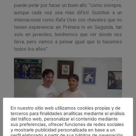
puede pelar por hacer un buen año ”como siempre,
aunque cada vez sea más difícil. Sustituir a un
internacional como Rafa Usín con chavales que no
tienen experiencia en Primera ni en Segunda, tan
solo en juveniles, tendremos que ver dónde nos
lleva, pero vamos a pelear igual que lo hacemos
todos los años”.
En nuestro sitio web utilizamos cookies propias y de
terceros para finalidades analíticas mediante el análisis
del tráfico web, personalizar el contenido mediante
sus preferencias, ofrecer funciones de redes sociales
Imanol Arregui en el momento de renovar su
y mostrarle publicidad personalizada en base a un
contrato por una temporada.
perfil elaborado a partir de sus hábitos de navegación.