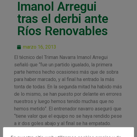
Imanol Arregui
tras el derbi ante
Ríos Renovables
marzo 16, 2013
El técnico del Triman Navarra Imanol Arregui
señaló que “fue un partido igualado, la primera
parte hemos hecho ocasiones más que de sobra
para haber marcado, y al final ha entrado la más
tonta de todas. En la segunda mitad ha habido más
de lo mismo, se han puesto por delante en errores
nuestros y luego hemos tenido muchas que no
hemos metido”. El entrenador navarro aseguró que
“tiene valor que el equipo no se haya rendido pese
a ir dos goles abajo y al final se ha empatado.
Hemos ido a ganar, y no hemos podido. Es un