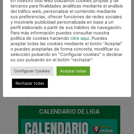
En nuestro sitio web utilizamos cookies propias y de
derbi, ha habido mucha tensión, pero me voy con la
terceros para finalidades analíticas mediante el análisis
sensación de que hemos tenido muchas
del tráfico web, personalizar el contenido mediante
ocasiones de ponernos por delante, incluso en el
sus preferencias, ofrecer funciones de redes sociales
y mostrarle publicidad personalizada en base a un
último minuto con la clara oportunidad de
perfil elaborado a partir de sus hábitos de navegación.
Ximbinha».
Para más información puedes consultar nuestra
política de cookies haciendo
click aqui
. Puedes
aceptar todas las cookies mediante el botón “Aceptar”
o puedes aceptarlas de forma concreta, modificar su
selección pulsando en "Configurar cookies" o declinar
su uso pulsando en el botón "rechazar".
Configurar Cookies
Aceptar todas
Rechazar todas
ANTERIOR
SIGUIENTE
Reparto de puntos para Triman Navarra y Ríos Renovables (4-4)
Marca TV retransmitirá en directo el partido Caja Segovia – Triman Navarra
CALENDARIO DE LIGA