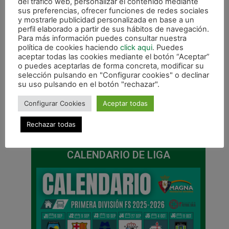
del tráfico web, personalizar el contenido mediante
FS – AZKAR LUGO y sábado 27 de abril RIOS
sus preferencias, ofrecer funciones de redes sociales
y mostrarle publicidad personalizada en base a un
RENOVABLES – GALDAR GRAN CANARIA. Todos
perfil elaborado a partir de sus hábitos de navegación.
los encuentros se jugarán a las 13 horas.
Para más información puedes consultar nuestra
política de cookies haciendo
click aqui
. Puedes
aceptar todas las cookies mediante el botón “Aceptar”
o puedes aceptarlas de forma concreta, modificar su
selección pulsando en "Configurar cookies" o declinar
su uso pulsando en el botón "rechazar".
Configurar Cookies
Aceptar todas
ANTERIOR
SIGUIENTE
Rechazar todas
Declaraciones de Imanol Arregui tras el derbi ante Ríos Renovables
Rafa Usín, convocado con la selección española para jugar la fase de clasificación del europeo
CALENDARIO DE LIGA