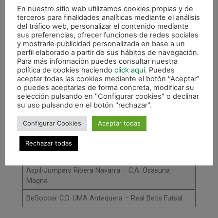
En nuestro sitio web utilizamos cookies propias y de
terceros para finalidades analíticas mediante el análisis
Sala 5 Martorell F.S. – Peñíscola Globeenergy F.S.
del tráfico web, personalizar el contenido mediante
sus preferencias, ofrecer funciones de redes sociales
C.D. Leganés – Viña Albali Valdepeñas
y mostrarle publicidad personalizada en base a un
perfil elaborado a partir de sus hábitos de navegación.
Futsal Aliança Mataró C.E. – Industrias Santa
Para más información puedes consultar nuestra
Coloma
política de cookies haciendo
click aqui
. Puedes
aceptar todas las cookies mediante el botón “Aceptar”
Nueva Elda F.S. – ElPozo Murcia Costa Cálida
o puedes aceptarlas de forma concreta, modificar su
selección pulsando en "Configurar cookies" o declinar
Manzanares F.S. Quesos El Hidalgo – Jaén Paraíso
su uso pulsando en el botón "rechazar".
Interior F.S.
Configurar Cookies
Aceptar todas
Santiago Futsal – Pescados Rubén Burela F.S.
Durán Servicios Inmobiliarios C.D. El Ejido Futsal –
Rechazar todas
Jimbee Cartagena
Aspil-Jumpers Ribera Navarra – C.A. Osasuna
Magna
BeSoccer C.D. UMA Antequera – Real Betis Futsal