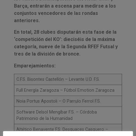
Barça, entrarán a escena para medirse a los
conjuntos vencedores de las rondas
anteriores.
En total, 28 clubes disputarán esta fase de la
‘competición del KO’: dieciséis de la máxima
categoría, nueve de la Segunda RFEF Futsal y
tres de la división de bronce.
Emparejamientos:
C.F.S. Bisontes Castellón – Levante U.D. F.S.
Full Energía Zaragoza – Fútbol Emotion Zaragoza
Noia Portus Apostoli – O Parrulo Ferrol F.S.
Software Delsol Mengíbar F.S. – Córdoba
Patrimonio de la Humanidad
Altético Benavente F.S. Desguaces Casquero –
Palma Futsal