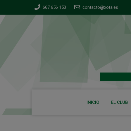
667 656 153
contacto@xota.es
INICIO
EL CLUB