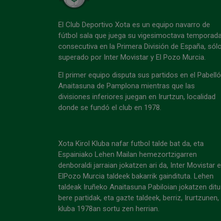
El Club Deportivo Xota es un equipo navarro de
fútbol sala que juega su vigesimoctava temporad
consecutiva en la Primera División de España, sól
superado por Inter Movistar y El Pozo Murcia.
El primer equipo disputa sus partidos en el Pabell
Anaitasuna de Pamplona mientras que las
divisiones inferiores juegan en Irurtzun, localidad
donde se fundó el club en 1978.
Xota Kirol Kluba nafar futbol talde bat da, eta
Espainiako Lehen Mailan hemezortzigarren
denboraldi jarraian jokatzen ari da, Inter Movistar 
ElPozo Murcia taldeek bakarrik gaindituta. Lehen
taldeak Iruñeko Anaitasuna Pabiloian jokatzen ditu
bere partidak, eta gazte taldeek, berriz, Irurtzunen,
kluba 1978an sortu zen herrian.