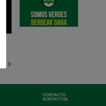
NTE
Osasuna Magna golea a Aspil Jumpers (2-6) y pasa a octavos de final
CONTACTO
KONTACTUA