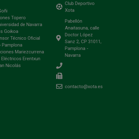
Club Deportivo
Xota
Goñi
ciones Topero
Pabellón
niversidad de Navarra
Anaitasuna, calle
s Goikoa
Doctor López
sor Técnico Oficial
Sanz 2, CP 31011,
o Pamplona
Pamplona -
ciones Mariezcurrena
Navarra
 Eléctricos Erentxun
an Nicolás
contacto@xota.es