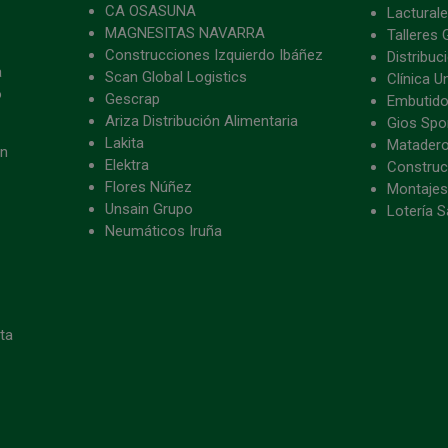
CA OSASUNA
Lacturale
MAGNESITAS NAVARRA
Talleres 
Construcciones Izquierdo Ibáñez
Distribu
a
Scan Global Logistics
Clínica U
o
Gescrap
Embutido
Ariza Distribución Alimentaria
Gios Spon
Lakita
Matader
ón
Elektra
Construc
Flores Núñez
Montajes
Unsain Grupo
Lotería S
Neumáticos Iruña
eta