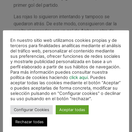
primer gol del partido.
Las rojas lo siguieron intentando y tampoco se
quedaron atrás. De este modo, consiguieron dar la
vuelta al marcador con un gol de Ainhoa y otro de
penalti ejecutado por Jess. Así, el resultado se fue
En nuestro sitio web utilizamos cookies propias y de
al descanso con un 1-2.
terceros para finalidades analíticas mediante el análisis
del tráfico web, personalizar el contenido mediante
El partido se retomó en la misma dinámica, y entre
sus preferencias, ofrecer funciones de redes sociales
y mostrarle publicidad personalizada en base a un
el dominio de juego de Orvina, llegó el tercer gol
perfil elaborado a partir de sus hábitos de navegación.
de las botas de María. Pero cuando menos se
Para más información puedes consultar nuestra
esperaba, Xota volvió a meterse dentro del partido
política de cookies haciendo
click aqui
. Puedes
aceptar todas las cookies mediante el botón “Aceptar”
con un gol de Youssra, tras robarle el balón a la
o puedes aceptarlas de forma concreta, modificar su
portera en una subida hasta medio campo.
selección pulsando en "Configurar cookies" o declinar
su uso pulsando en el botón "rechazar".
Las locales decidieron ir a por el empate y sacaron
portero jugador. Sin embargo, un desajuste en la
Configurar Cookies
Aceptar todas
salida de balón hizo que Rebe robara el balón,
Rechazar todas
regateara a la portera y rematara a placer, dándole
la victoria a su equipo, 2-4.