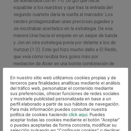
se adelantaba con el 1-0. Un gol que hacía
espabilar a los nuestras y que tras la entrada del
segundo cuarteto daría la vuelta al marcador. Los
verdes protagonizaban unas preciosas jugadas y
se mostraban acertados en la estrategia. De esa
manera Unai hacia el empate en un saque de banda
y Jon en otra estrategia ponía por delante a los de
Irurtzun (1-2). Este gol hizo mucho daño a El Redín,
que veía cómo recibía tres goles más por
mediación de Asier en una bonita combinación de
todo el equipo; y de Ekaitz por partida doble, que
dejaban al término de la primera parte en un claro
En nuestro sitio web utilizamos cookies propias y de
terceros para finalidades analíticas mediante el análisis
1-5 favorable a Ibararte-Xota.
del tráfico web, personalizar el contenido mediante
sus preferencias, ofrecer funciones de redes sociales
La segunda mitad dio comienzo con un equipo
y mostrarle publicidad personalizada en base a un
local queriendo recortar distancias. Jugaban con
perfil elaborado a partir de sus hábitos de navegación.
Para más información puedes consultar nuestra
una intensidad defensiva muy alta y así lograron
política de cookies haciendo
click aqui
. Puedes
tras varios minutos de pocas ocasiones, meter
aceptar todas las cookies mediante el botón “Aceptar”
miedo a los de Igor Echarri con el 2-5. Pasaban los
o puedes aceptarlas de forma concreta, modificar su
selección pulsando en "Configurar cookies" o declinar