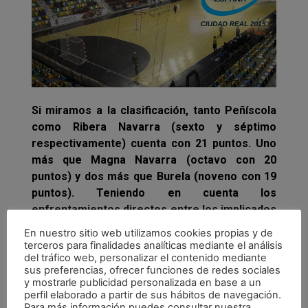
Si miramos a la clasificación, tanto Peñíscola
como Ribera Navarra (sexto y séptimo
respectivamente) cuenta con 21 puntos. Uno
más que Magna Navarra (octavo con 20
puntos) y dos más que Burela (noveno con 19
puntos). Teniendo en cuenta los
enfrentamientos directos entre los implicados
en las próximas dos jornadas, resulta
En nuestro sitio web utilizamos cookies propias y de
complicado prever que equipo quedará fuera
terceros para finalidades analíticas mediante el análisis
del tráfico web, personalizar el contenido mediante
de la Copa.
sus preferencias, ofrecer funciones de redes sociales
y mostrarle publicidad personalizada en base a un
En el caso de Peñíscola Bodegas Dunviro, los
perfil elaborado a partir de sus hábitos de navegación.
de Carlos Sánchez recibirán las próxima
Para más información puedes consultar nuestra