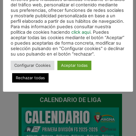
del tráfico web, personalizar el contenido mediante
sus preferencias, ofrecer funciones de redes sociales
y mostrarle publicidad personalizada en base a un
perfil elaborado a partir de sus hábitos de navegación.
Para más información puedes consultar nuestra
política de cookies haciendo
click aqui
. Puedes
aceptar todas las cookies mediante el botón “Aceptar”
o puedes aceptarlas de forma concreta, modificar su
selección pulsando en "Configurar cookies" o declinar
su uso pulsando en el botón "rechazar".
Configurar Cookies
Aceptar todas
Rechazar todas
ANTERIOR
SIGUIENTE
Gurpea da la cara pero pierde en Ibarra (5-4)
Dos jornadas para decidir los equipos que disputarán la Copa de Ciudad Real
CALENDARIO DE LIGA