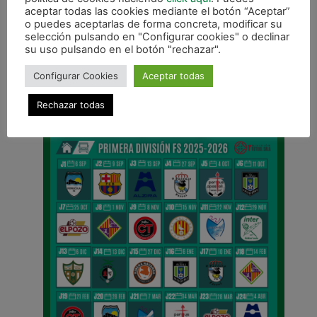
aceptar todas las cookies mediante el botón “Aceptar”
o puedes aceptarlas de forma concreta, modificar su
ANTERIOR
selección pulsando en "Configurar cookies" o declinar
El Juvenil sabe reaccionar y se impone a Anaitasuna
su uso pulsando en el botón "rechazar".
Configurar Cookies
Aceptar todas
CALENDARIO DE LIGA
Rechazar todas