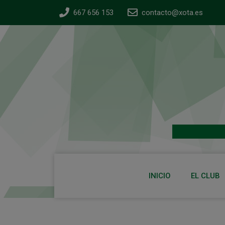
667 656 153
contacto@xota.es
INICIO
EL CLUB