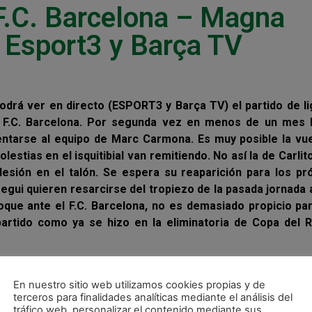
 F.C. Barcelona – Magna
 Esport3 y Barça TV
 podrá ver en directo (ESPORT3 y Barça TV) el partido de l
el F.C. Barcelona. Por segunda vez en menos de un mes
rentarse al equipo de Marc Carmona. Es muy posible la vu
estias en el isquitibial van remitiendo. No así la de Carlit
esión en el talón. Se espera su reaparición para los pr
gui quieren resarcirse del tropiezo de la pasada jornada 
hoque ante el F.C. Barcelona, no es demasiado propicio par
partido como ya se hizo en la eliminatoria de Copa del 
En nuestro sitio web utilizamos cookies propias y de
terceros para finalidades analíticas mediante el análisis del
tráfico web, personalizar el contenido mediante sus