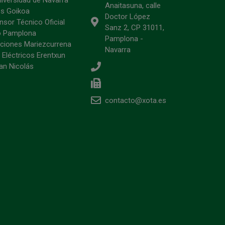
Anaitasuna, calle
s Goikoa
Doctor López
sor Técnico Oficial
Sanz 2, CP 31011,
o Pamplona
Pamplona -
ciones Mariezcurrena
Navarra
 Eléctricos Erentxun
an Nicolás
contacto@xota.es