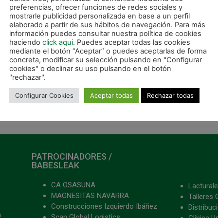
preferencias, ofrecer funciones de redes sociales y
mostrarle publicidad personalizada en base a un perfil
elaborado a partir de sus hábitos de navegación. Para más
información puedes consultar nuestra política de cookies
haciendo
click aqui
. Puedes aceptar todas las cookies
mediante el botón “Aceptar” o puedes aceptarlas de forma
concreta, modificar su selección pulsando en "Configurar
cookies" o declinar su uso pulsando en el botón
"rechazar".
SIGUIE
Configurar Cookies
Aceptar todas
Rechazar todas
Raúl «Estamos preparados para plantar cara al F.C. Barcelona»
PATROCINADORES /
BABESLEAK
CA OSASUNA
Lacturale
MAGNESITAS NAVARRA
Talleres 
Construcciones Izquierdo Ibáñez
Distribu
a
Scan Global Logistics
Clínica U