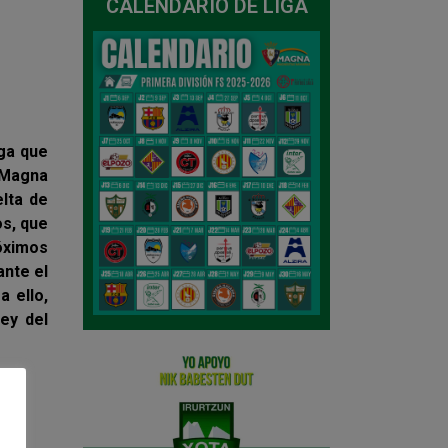
CALENDARIO DE LIGA
iga que
 Magna
elta de
os, que
óximos
ante el
a ello,
Rey del