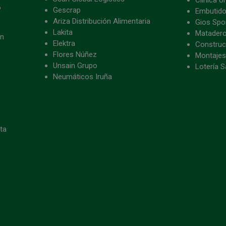
o
Gescrap
Embutido
Ariza Distribución Alimentaria
Gios Spon
Lakita
Matader
ón
Elektra
Construc
Flores Núñez
Montajes
Unsain Grupo
Lotería S
Neumáticos Iruña
eta