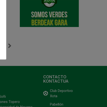
NTE
Injusta derrota con la enésima polémica arbitral en Barcelona (4-3)
CONTACTO
KONTACTUA
Club Deportivo
Xota
Goñi
ciones Topero
Pabellón
niversidad de Navarra