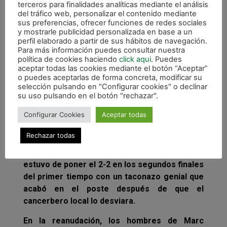
terceros para finalidades analíticas mediante el análisis
ponerse por delante con disparos de Rafa Usín
del tráfico web, personalizar el contenido mediante
sus preferencias, ofrecer funciones de redes sociales
y Araça. El pívot regresaba al Palau para
y mostrarle publicidad personalizada en base a un
medirse a su ex equipo y obligaba a Cristian a
perfil elaborado a partir de sus hábitos de navegación.
esforzarse para despejar su remate.
Para más información puedes consultar nuestra
política de cookies haciendo
click aqui
. Puedes
Sobrepasado el ecuador de la primera mitad,
aceptar todas las cookies mediante el botón “Aceptar”
o puedes aceptarlas de forma concreta, modificar su
Aicardo logró la remontada de los locales con
selección pulsando en "Configurar cookies" o declinar
un potente lanzamiento de falta directa con el
su uso pulsando en el botón "rechazar".
que se llegaría al descanso tras varios
Configurar Cookies
Aceptar todas
intentos por parte de ambas escuadras de
aumentar su renta. Gabriel pudo hacer el
Rechazar todas
tercero pero un buen Raúl atajó el remate del
brasileño, mientras que Eseverri a punto
estuvo de poner el 2-2 en los segundos finales
del primer tiempo con un taconazo genial que
acabó en el poste después de que el
cancerbero local lo desviara.
En la reanudación, los hombres de Marc