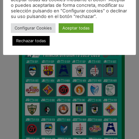
ANTERIOR
o puedes aceptarlas de forma concreta, modificar su
‘El Xota en tu escuela’, un nuevo programa que el club pone en marcha con la visita al Colegio San Ignacio – Jesuitas
selección pulsando en "Configurar cookies" o declinar
su uso pulsando en el botón "rechazar".
CALENDARIO DE LIGA
Configurar Cookies
Aceptar todas
Rechazar todas