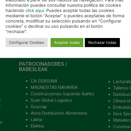
elaborado a partir de sus hábitos de navegación. Para más
información puedes consultar nuestra política de cookies
haciendo
click aqui
. Puedes aceptar todas las cookies
mediante el botón “Aceptar” o puedes aceptarlas de forma
concreta, modificar su selección pulsando en "Configurar
cookies" o declinar su uso pulsando en el botón
"rechazar".
Configurar Cookies
Aceptar todas
Rechazar todas
PATROCINADORES /
BABESLEAK
CA OSASUNA
Lacturale
MAGNESITAS NAVARRA
Talleres 
Construcciones Izquierdo Ibáñez
Distribu
a
Scan Global Logistics
Clínica U
o
Gescrap
Embutido
Ariza Distribución Alimentaria
Gios Spon
Lakita
Matader
ón
Elektra
Construc