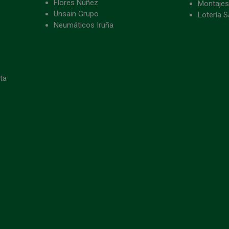
Flores Núñez
Montajes
Unsain Grupo
Lotería S
Neumáticos Iruña
eta