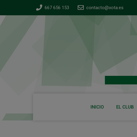
667 656 153
contacto@xota.es
INICIO
EL CLUB