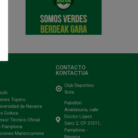
CONTACTO
KONTACTUA
Club Deportivo
Xota
Goñi
ciones Topero
Pabellón
niversidad de Navarra
Anaitasuna, calle
s Goikoa
Doctor López
sor Técnico Oficial
Sanz 2, CP 31011,
o Pamplona
Pamplona -
ciones Mariezcurrena
Navarra