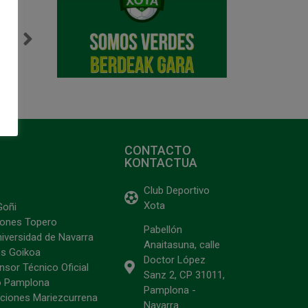
NTE
Dani Saldise y Rafa Usín, convocados con la selección española
CONTACTO
KONTACTUA
Club Deportivo
Xota
Goñi
ciones Topero
Pabellón
niversidad de Navarra
Anaitasuna, calle
s Goikoa
Doctor López
sor Técnico Oficial
Sanz 2, CP 31011,
o Pamplona
Pamplona -
ciones Mariezcurrena
Navarra