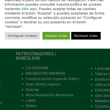
elaborado a partir de sus hábitos de navegación. Para más
información puedes consultar nuestra política de cookies
haciendo
click aqui
. Puedes aceptar todas las cookies
SIGUIE
mediante el botón “Aceptar” o puedes aceptarlas de forma
Nuevo empate ante Gran Canaria (4-4) sirve para mantener la imbatibilidad
concreta, modificar su selección pulsando en "Configurar
cookies" o declinar su uso pulsando en el botón
"rechazar".
Configurar Cookies
Aceptar todas
Rechazar todas
PATROCINADORES /
BABESLEAK
CA OSASUNA
Lacturale
MAGNESITAS NAVARRA
Talleres 
Construcciones Izquierdo Ibáñez
Distribu
a
Scan Global Logistics
Clínica U
o
Gescrap
Embutido
Ariza Distribución Alimentaria
Gios Spon
Lakita
Matader
ón
Elektra
Construc