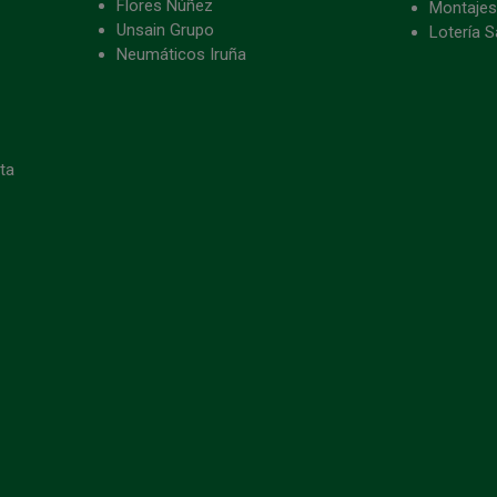
Flores Núñez
Montajes
Unsain Grupo
Lotería S
Neumáticos Iruña
eta