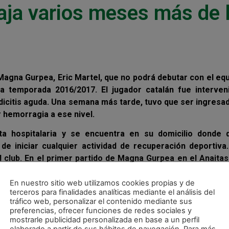
baja varios meses más de 
Magna Gurpea, Eric Martel, que no podrá debutar con el eq
la temporada 2016/2017. El jugador catalán fue interven
dicitis aguda. Una semana más tarde, tuvo que ser ingresa
r hemorragia a ese nivel.
ta hospitalaria y se encuentra en su domicilio donde 
 iniciar cualquier actividad de recuperación deportiva.
l club. En el primer partido de Magna Gurpea en el Anaitas
 que mostraba la cercanía con su compañero.
En nuestro sitio web utilizamos cookies propias y de
terceros para finalidades analíticas mediante el análisis del
tráfico web, personalizar el contenido mediante sus
preferencias, ofrecer funciones de redes sociales y
mostrarle publicidad personalizada en base a un perfil