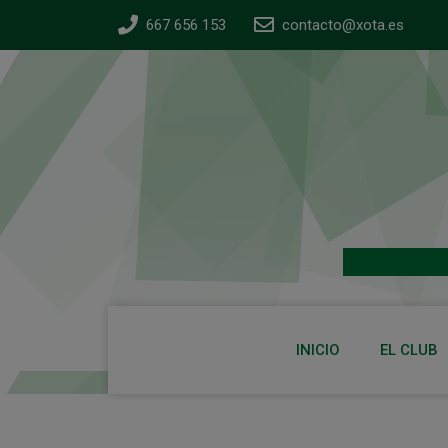
667 656 153
contacto@xota.es
INICIO
EL CLUB