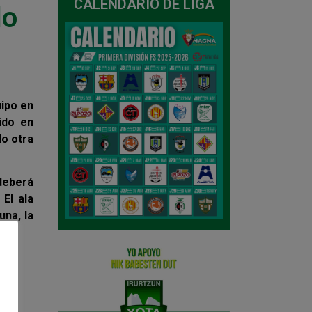
CALENDARIO DE LIGA
lo
uipo en
ido en
do otra
deberá
 El ala
una, la