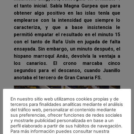
el tanto inicial. Sabía Magna Gurpea que para
obtener algo positivo en las islas tenía que
emplearse con la intensidad que siempre lo
caracteriza, y que a base insistencia le
permitió empatar el resultado en el minuto 15
con el tanto de Rafa Usín en jugada de falta
ensayada. Sin embargo, un minuto después, el
hispano marroquí Anás, devolvía la ventaja a
los canarios. El crono marcaba cinco
segundos para el descanso, cuando Juanillo
anotaba el tercero de Gran Canaria FS.
En nuestro sitio web utilizamos cookies propias y de
terceros para finalidades analíticas mediante el análisis
del tráfico web, personalizar el contenido mediante
sus preferencias, ofrecer funciones de redes sociales
y mostrarle publicidad personalizada en base a un
perfil elaborado a partir de sus hábitos de navegación.
Para más información puedes consultar nuestra