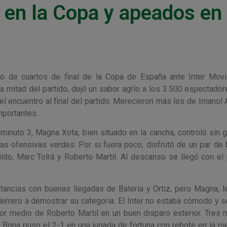
l en la Copa y apeados en
 de cuartos de final de la Copa de España ante Inter Movis
a mitad del partido, dejó un sabor agrío a los 3.500 espectador
l encuentro al final del partido. Merecieron más los de Imanol A
mportantes.
 minuto 3, Magna Xota, bien situado en la cancha, controló sin 
 las ofensivas verdes. Por si fuera poco, disfrutó de un par de
to, Marc Tolrá y Roberto Martil. Al descanso se llegó con el 
istancias con buenas llegadas de Batería y Ortiz, pero Magna, l
errero a demostrar su categoría. El Inter no estaba cómodo y se
or medio de Roberto Martil en un buen disparo exterior. Tres 
orja puso el 2-1 en una jugada de fortuna con rebote en la pi