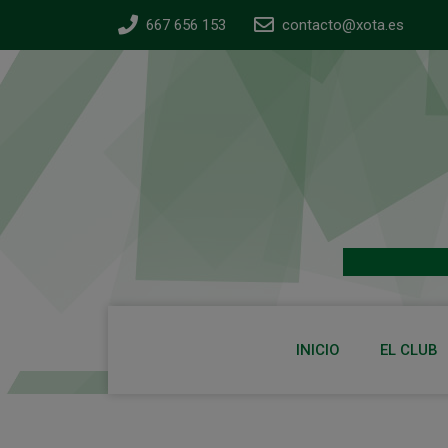
667 656 153
contacto@xota.es
INICIO
EL CLUB