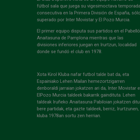
fútbol sala que juega su vigesimoctava temporad
consecutiva en la Primera División de España, sól
superado por Inter Movistar y El Pozo Murcia.
El primer equipo disputa sus partidos en el Pabell
Anaitasuna de Pamplona mientras que las
divisiones inferiores juegan en Irurtzun, localidad
donde se fundó el club en 1978.
Xota Kirol Kluba nafar futbol talde bat da, eta
Espainiako Lehen Mailan hemezortzigarren
denboraldi jarraian jokatzen ari da, Inter Movistar 
ElPozo Murcia taldeek bakarrik gaindituta. Lehen
taldeak Iruñeko Anaitasuna Pabiloian jokatzen ditu
bere partidak, eta gazte taldeek, berriz, Irurtzunen,
kluba 1978an sortu zen herrian.