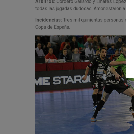
Árbitros:
Cordero Gallardo y Linares López. La
todas las jugadas dudosas. Amonestaron a Tobe 
Incidencias:
Tres mil quinientas personas en el
Copa de España.