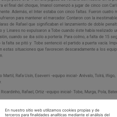
ra el final del choque, Imanol comenzó a jugar de cinco con Carl
inente. Además, el Inter estaba con cinco faltas. Fueron cuatro 
ufrieron para mantener el marcador. Contaron con la inestimabl
aras de Rafael que significaban el lanzamiento de doble penalti
ro y Linares no expulsaron a Tobe cuando éste había realizado un
balón, cuando se iba sólo a portería. Para colmo, a falta de 15 s
o la falta se pitó y Tobe sentenció el partido a puerta vacía. Im
con estas situaciones que favorecen descaradamente a los equi
n.
 Martil, Rafa Usín, Eseverri -equipo inicial- Arévalo, Tolrá, Iñigo,
.
 Ricardinho, Rafael, Ortiz -equipo inicial- Tobe, Murga, Pola, Bater
. 2-1, m.35: Borja. 3-1, m.40: Tobe.
En nuestro sitio web utilizamos cookies propias y de
terceros para finalidades analíticas mediante el análisis del