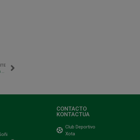
NTE
Vídeo resumen del partido Magna Xota – Inter Movistar en Copa
CONTACTO
KONTACTUA
Club Deportivo
Xota
Goñi