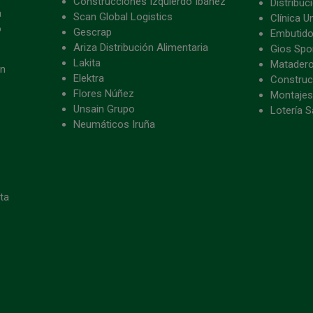
Construcciones Izquierdo Ibáñez
Distribu
a
Scan Global Logistics
Clínica U
o
Gescrap
Embutido
Ariza Distribución Alimentaria
Gios Spon
Lakita
Matader
ón
Elektra
Construc
Flores Núñez
Montajes
Unsain Grupo
Lotería S
Neumáticos Iruña
eta