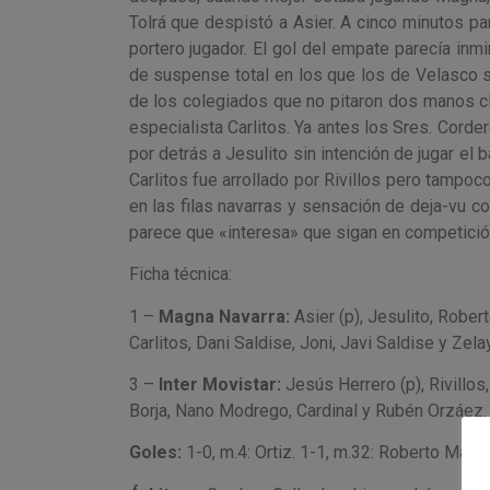
Tolrá que despistó a Asier. A cinco minutos pa
portero jugador. El gol del empate parecía inm
de suspense total en los que los de Velasco s
de los colegiados que no pitaron dos manos cl
especialista Carlitos. Ya antes los Sres. Corde
por detrás a Jesulito sin intención de jugar el 
Carlitos fue arrollado por Rivillos pero tampoc
en las filas navarras y sensación de deja-vu 
parece que «interesa» que sigan en competició
Ficha técnica:
1 –
Magna Navarra:
Asier (p), Jesulito, Roberto
Carlitos, Dani Saldise, Joni, Javi Saldise y Zelay
3 –
Inter Movistar:
Jesús Herrero (p), Rivillos,
Borja, Nano Modrego, Cardinal y Rubén Orzáez.
Goles:
1-0, m.4: Ortiz. 1-1, m.32: Roberto Martíl