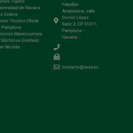
ciones Topero
Pabellón
niversidad de Navarra
Anaitasuna, calle
s Goikoa
Doctor López
sor Técnico Oficial
Sanz 2, CP 31011,
o Pamplona
Pamplona -
ciones Mariezcurrena
Navarra
 Eléctricos Erentxun
an Nicolás
contacto@xota.es