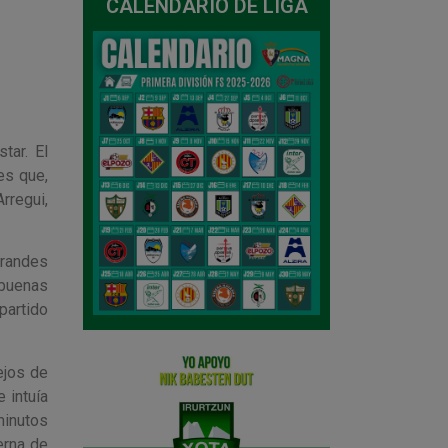
CALENDARIO DE LIGA
tar. El
es que,
rregui,
grandes
 buenas
partido
ejos de
 intuía
minutos
erna de