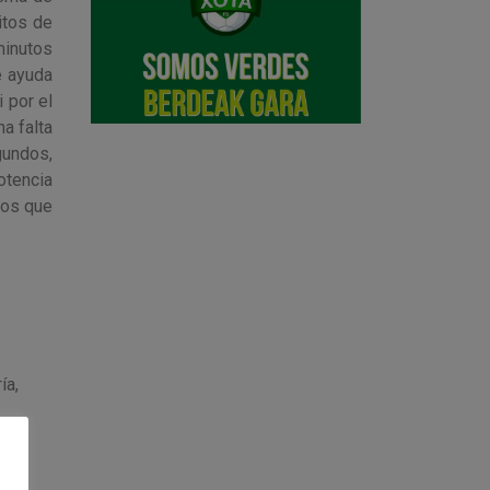
itos de
minutos
e ayuda
 por el
a falta
egundos,
potencia
pos que
ía,