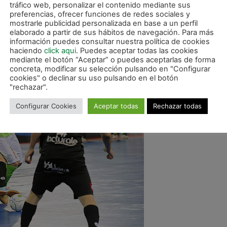
 Copa les vino grande. Acobardados, favorecieron a Inter Movist
tráfico web, personalizar el contenido mediante sus
y Rafael, del Inter Movistar; y a Rafa Usín y Asier del Magna Na
preferencias, ofrecer funciones de redes sociales y
mostrarle publicidad personalizada en base a un perfil
elaborado a partir de sus hábitos de navegación. Para más
 Palacio de los Deportes en el primer partido de cuartos de final
información puedes consultar nuestra política de cookies
haciendo
click aqui
. Puedes aceptar todas las cookies
mediante el botón “Aceptar” o puedes aceptarlas de forma
concreta, modificar su selección pulsando en "Configurar
cookies" o declinar su uso pulsando en el botón
"rechazar".
Configurar Cookies
Aceptar todas
Rechazar todas