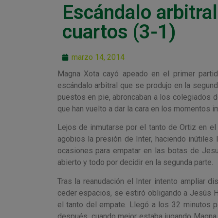
Escándalo arbitra
cuartos (3-1)
marzo 14, 2014
Magna Xota cayó apeado en el primer partido
escándalo arbitral que se produjo en la segund
puestos en pie, abroncaban a los colegiados de
que han vuelto a dar la cara en los momentos i
Lejos de inmutarse por el tanto de Ortiz en el
agobios la presión de Inter, haciendo inútiles
ocasiones para empatar en las botas de Jesuli
abierto y todo por decidir en la segunda parte.
Tras la reanudación el Inter intento ampliar d
ceder espacios, se estiró obligando a Jesús H
el tanto del empate. Llegó a los 32 minutos p
después, cuando mejor estaba jugando Magna, B