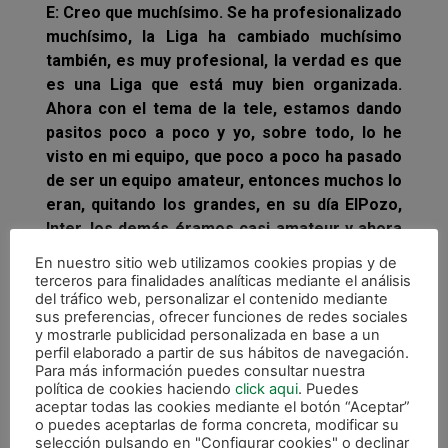
E: Creo que muchísimo. Se ha profesionalizado
muchísimo, la Liga ha cambiado muchísimo
también, es muy profesional, la verdad es que
es una Liga que está muy bien organizada.
Ahora con el tema de la tele, estamos dando
pasitos poco a poco y yo, sobre todo, lo he
visto en mi equipo, que poco a poco ha pasado
de ser un equipo amateur, entonces muchos lo
eran, quitando los grandes, en su día ElPozo,
Inter, los demás éramos casi amateur y ahora
somos profesionales, vivimos de lo que nos
En nuestro sitio web utilizamos cookies propias y de
gusta, tenemos seguridad social.
terceros para finalidades analíticas mediante el análisis
del tráfico web, personalizar el contenido mediante
Yo creo que ha cambiado muchísimo, para
sus preferencias, ofrecer funciones de redes sociales
y mostrarle publicidad personalizada en base a un
bien, y eso yo que lo he vivido, soy un
perfil elaborado a partir de sus hábitos de navegación.
privilegiado. Me ha tocado vivir esa
Para más información puedes consultar nuestra
transformación del Fútbol Sala y ahora somos
política de cookies haciendo
click aqui
. Puedes
aceptar todas las cookies mediante el botón “Aceptar”
la Liga más competitiva, la que todo el mundo
o puedes aceptarlas de forma concreta, modificar su
quiere imitar y la verdad que es gratificante
selección pulsando en "Configurar cookies" o declinar