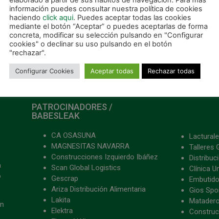
elaborado a partir de sus hábitos de navegación. Para más
información puedes consultar nuestra política de cookies
haciendo
click aqui
. Puedes aceptar todas las cookies
mediante el botón “Aceptar” o puedes aceptarlas de forma
concreta, modificar su selección pulsando en "Configurar
ables (3-4)
cookies" o declinar su uso pulsando en el botón
"rechazar".
Configurar Cookies
Aceptar todas
Rechazar todas
PATROCINADORES /
BABESLEAK
CA OSASUNA
Lacturale
MAGNESITAS NAVARRA
Talleres 
Construcciones Izquierdo Ibáñez
Distribu
a
Scan Global Logistics
Clínica U
o
Gescrap
Embutido
Ariza Distribución Alimentaria
Gios Spon
Lakita
Matader
ón
Elektra
Construc