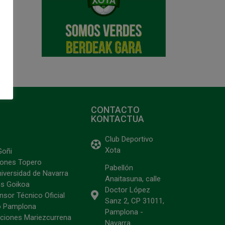
CONTACTO
KONTACTUA
Club Deportivo
Xota
Goñi
ciones Topero
Pabellón
niversidad de Navarra
Anaitasuna, calle
s Goikoa
Doctor López
sor Técnico Oficial
Sanz 2, CP 31011,
o Pamplona
Pamplona -
ciones Mariezcurrena
Navarra