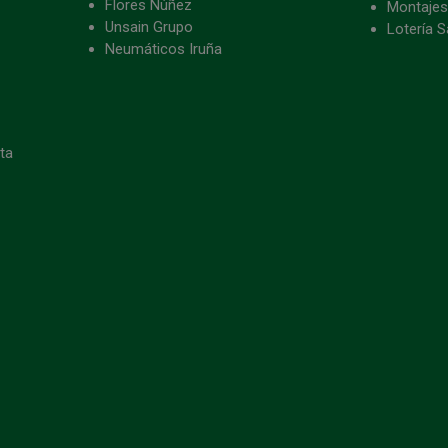
Flores Núñez
Montajes
Unsain Grupo
Lotería S
Neumáticos Iruña
eta