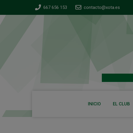
667 656 153
contacto@xota.es
INICIO
EL CLUB