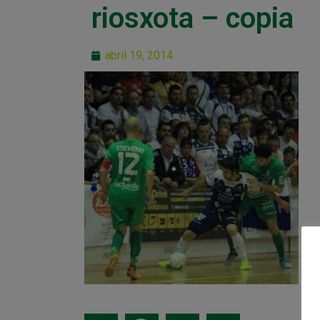
riosxota – copia
abril 19, 2014