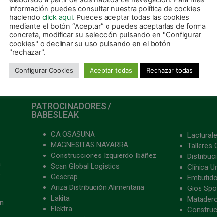
elaborado a partir de sus hábitos de navegación. Para más
)
información puedes consultar nuestra política de cookies
haciendo
click aqui
. Puedes aceptar todas las cookies
mediante el botón “Aceptar” o puedes aceptarlas de forma
concreta, modificar su selección pulsando en "Configurar
cookies" o declinar su uso pulsando en el botón
"rechazar".
Configurar Cookies
Aceptar todas
Rechazar todas
PATROCINADORES /
BABESLEAK
CA OSASUNA
Lacturale
MAGNESITAS NAVARRA
Talleres 
Construcciones Izquierdo Ibáñez
Distribu
a
Scan Global Logistics
Clínica U
o
Gescrap
Embutido
Ariza Distribución Alimentaria
Gios Spon
Lakita
Matader
ón
Elektra
Construc