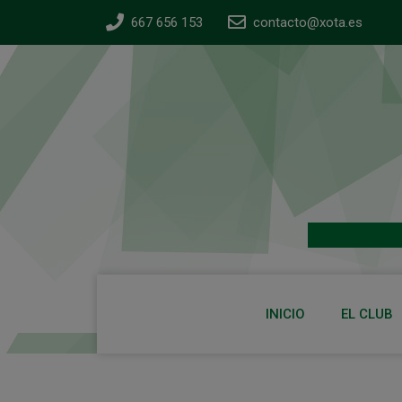
667 656 153
contacto@xota.es
INICIO
EL CLUB