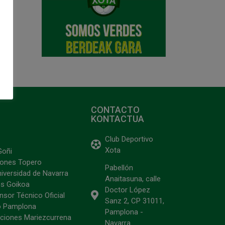
CONTACTO
KONTACTUA
Club Deportivo
Xota
Goñi
ciones Topero
Pabellón
niversidad de Navarra
Anaitasuna, calle
s Goikoa
Doctor López
sor Técnico Oficial
Sanz 2, CP 31011,
o Pamplona
Pamplona -
ciones Mariezcurrena
Navarra