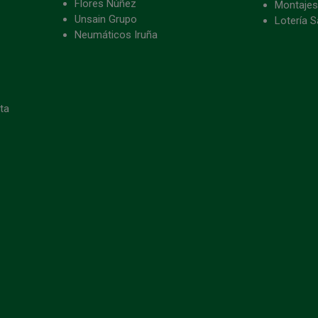
Flores Núñez
Montajes
Unsain Grupo
Lotería S
Neumáticos Iruña
eta