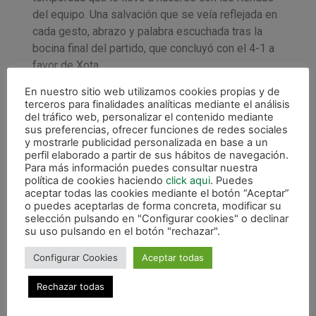
del equipo. Una salvación que se veía reflejada en
cada gesto, abrazo y palabra escuchada tras la
bocina final del partido, que concluyó con el 4-1 a
favor de Xota.
En nuestro sitio web utilizamos cookies propias y de
«Ha sido un partido de mucha tensión y no solo el
terceros para finalidades analíticas mediante el análisis
partido, sino que también la semana. Ha sido una
del tráfico web, personalizar el contenido mediante
semana dura, en la que quieres que llegue el
sus preferencias, ofrecer funciones de redes sociales
y mostrarle publicidad personalizada en base a un
sábado pero a la vez estás preparando el proceso
perfil elaborado a partir de sus hábitos de navegación.
y lo que teníamos que hacer en el partido. Ha
Para más información puedes consultar nuestra
salido todo bien y ahora a descansar, que nos lo
política de cookies haciendo
click aqui
. Puedes
aceptar todas las cookies mediante el botón “Aceptar”
hemos ganado», explicaba el preparador navarro.
o puedes aceptarlas de forma concreta, modificar su
selección pulsando en "Configurar cookies" o declinar
Preguntado por lo que significa para él haber
su uso pulsando en el botón "rechazar".
logrado el objetivo, de esta manera tan agónica,
Imanol lo explica en base al sentimiento de
Configurar Cookies
Aceptar todas
pertenencia que hay en el club: «Para mi aquí se
Rechazar todas
magnifica todo. Esto es mi trabajo y me encanta,
pero esta es mi casa. El corazón es verde y las