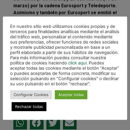
marzo) por la cadena Eurosport y Teledeporte.
Asimismo y también por Eurosport se emitió el
encuentro del 17 de marzo ante Palma Futsal
en Anaitasuna. Muy a tener en cuenta de cara
En nuestro sitio web utilizamos cookies propias y de
terceros para finalidades analíticas mediante el análisis
a la rentabilidad y retorno para nuestros
del tráfico web, personalizar el contenido mediante
patrocinadores.
sus preferencias, ofrecer funciones de redes sociales
y mostrarle publicidad personalizada en base a un
perfil elaborado a partir de sus hábitos de navegación.
Para más información puedes consultar nuestra
política de cookies haciendo
click aqui
. Puedes
aceptar todas las cookies mediante el botón “Aceptar”
o puedes aceptarlas de forma concreta, modificar su
selección pulsando en "Configurar cookies" o declinar
su uso pulsando en el botón "rechazar".
Configurar Cookies
Aceptar todas
Rechazar todas