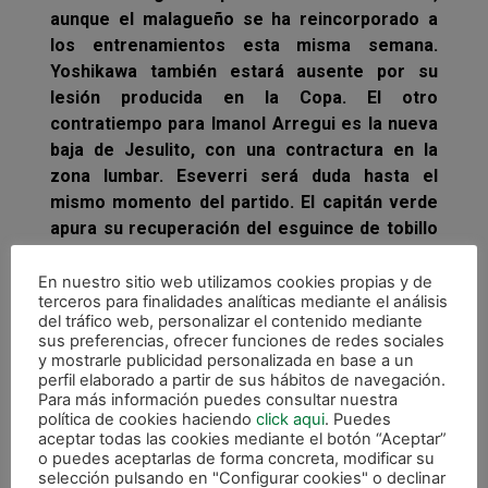
aunque el malagueño se ha reincorporado a
los entrenamientos esta misma semana.
Yoshikawa también estará ausente por su
lesión producida en la Copa. El otro
contratiempo para Imanol Arregui es la nueva
baja de Jesulito, con una contractura en la
zona lumbar. Eseverri será duda hasta el
mismo momento del partido. El capitán verde
apura su recuperación del esguince de tobillo
y viajará con el equipo aunque no su
participación es incierta.
En nuestro sitio web utilizamos cookies propias y de
terceros para finalidades analíticas mediante el análisis
del tráfico web, personalizar el contenido mediante
Magna Gurpea recibirá el próximo martes 28
sus preferencias, ofrecer funciones de redes sociales
de marzo (20 horas) a Santiago Futsal en
y mostrarle publicidad personalizada en base a un
Anaitasuna y volverá a desplazarse a Santa
perfil elaborado a partir de sus hábitos de navegación.
Para más información puedes consultar nuestra
Coloma donde juega el sábado 1 de abril a las
política de cookies haciendo
click aqui
. Puedes
18.30 horas.
aceptar todas las cookies mediante el botón “Aceptar”
o puedes aceptarlas de forma concreta, modificar su
selección pulsando en "Configurar cookies" o declinar