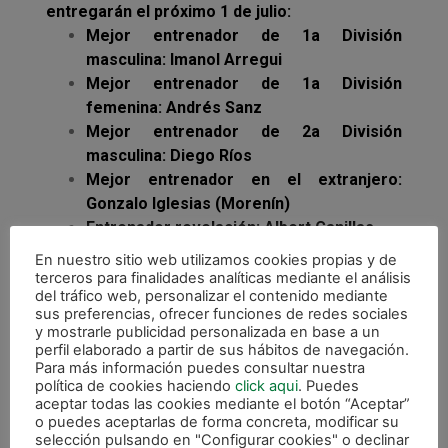
entregarán el próximo 1 de julio:
Mejor entrenador de 1a División
masculina: Imanol Arregui
Mejor entrenador de 1a División
femenina: Andrés Sanz
Mejor entrenador de 2a División
masculina: Diego Ríos
Mejor entrenador en el extranjero:
Gonzalo Iglesias (Morenín)
Entrenador revelación: Albert Canillas
Mejor medio de comunicación:
En nuestro sitio web utilizamos cookies propias y de
Teledeporte
terceros para finalidades analíticas mediante el análisis
del tráfico web, personalizar el contenido mediante
Mejor jugador: Ricardo Filipe (Ricardinho)
sus preferencias, ofrecer funciones de redes sociales
Mejor jugadora: Amparo Jiménez (Ampi)
y mostrarle publicidad personalizada en base a un
Equipo revelación masculino: Magna
perfil elaborado a partir de sus hábitos de navegación.
Para más información puedes consultar nuestra
Gurpea
política de cookies haciendo
click aqui
. Puedes
Equipo revelación femenino: Poio
aceptar todas las cookies mediante el botón “Aceptar”
Pescamar
o puedes aceptarlas de forma concreta, modificar su
selección pulsando en "Configurar cookies" o declinar
Mejor árbitro: Alejandro Martínez Flores