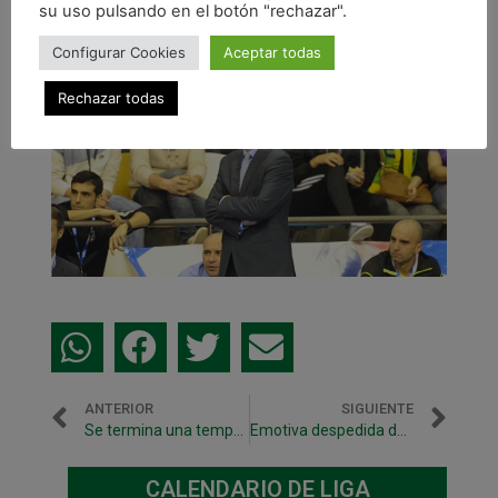
su uso pulsando en el botón "rechazar".
Mención especial a club o entidad: El
Pozo Murcia
Configurar Cookies
Aceptar todas
Rechazar todas
ANTERIOR
SIGUIENTE
Se termina una temporada inolvidable
Emotiva despedida de Jesulito
CALENDARIO DE LIGA