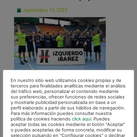
septiembre 13, 2023
En nuestro sitio web utilizamos cookies propias y de
terceros para finalidades analíticas mediante el análisis
del tráfico web, personalizar el contenido mediante
sus preferencias, ofrecer funciones de redes sociales
y mostrarle publicidad personalizada en base a un
perfil elaborado a partir de sus hábitos de navegación.
Para más información puedes consultar nuestra
ANTERIOR
política de cookies haciendo
click aqui
. Puedes
Izquierdo Ibáñez renueva como patrocinador de Osasuna Magna
aceptar todas las cookies mediante el botón “Aceptar”
o puedes aceptarlas de forma concreta, modificar su
selección pulsando en "Configurar cookies" o declinar
CALENDARIO DE LIGA