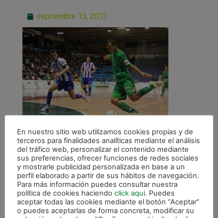
septiembre 13, 2013
En nuestro sitio web utilizamos cookies propias y de
terceros para finalidades analíticas mediante el análisis
del tráfico web, personalizar el contenido mediante
sus preferencias, ofrecer funciones de redes sociales
y mostrarle publicidad personalizada en base a un
perfil elaborado a partir de sus hábitos de navegación.
Para más información puedes consultar nuestra
ANTERIOR
política de cookies haciendo
click aqui
. Puedes
La falta de acierto condena a Xota Navarra (1-4) ante Montesinos Jumilla
aceptar todas las cookies mediante el botón “Aceptar”
o puedes aceptarlas de forma concreta, modificar su