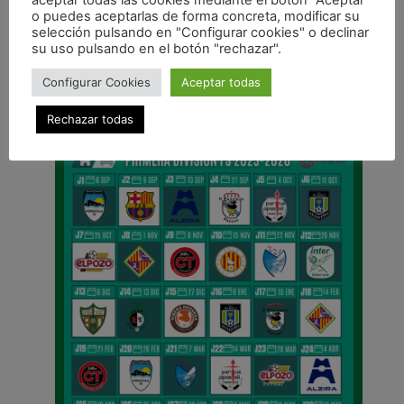
ANTERIOR
o puedes aceptarlas de forma concreta, modificar su
Los Juveniles controlan al Tafatrans
selección pulsando en "Configurar cookies" o declinar
su uso pulsando en el botón "rechazar".
CALENDARIO DE LIGA
Configurar Cookies
Aceptar todas
Rechazar todas