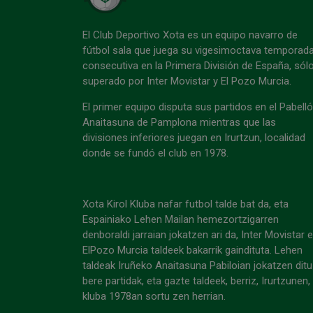
El Club Deportivo Xota es un equipo navarro de
fútbol sala que juega su vigesimoctava temporad
consecutiva en la Primera División de España, sól
superado por Inter Movistar y El Pozo Murcia.
El primer equipo disputa sus partidos en el Pabell
Anaitasuna de Pamplona mientras que las
divisiones inferiores juegan en Irurtzun, localidad
donde se fundó el club en 1978.
Xota Kirol Kluba nafar futbol talde bat da, eta
Espainiako Lehen Mailan hemezortzigarren
denboraldi jarraian jokatzen ari da, Inter Movistar 
ElPozo Murcia taldeek bakarrik gaindituta. Lehen
taldeak Iruñeko Anaitasuna Pabiloian jokatzen ditu
bere partidak, eta gazte taldeek, berriz, Irurtzunen,
kluba 1978an sortu zen herrian.