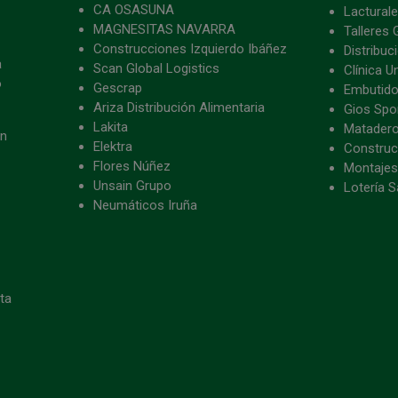
CA OSASUNA
Lacturale
MAGNESITAS NAVARRA
Talleres 
Construcciones Izquierdo Ibáñez
Distribu
a
Scan Global Logistics
Clínica U
o
Gescrap
Embutido
Ariza Distribución Alimentaria
Gios Spon
Lakita
Matader
ón
Elektra
Construc
Flores Núñez
Montajes
Unsain Grupo
Lotería S
Neumáticos Iruña
eta