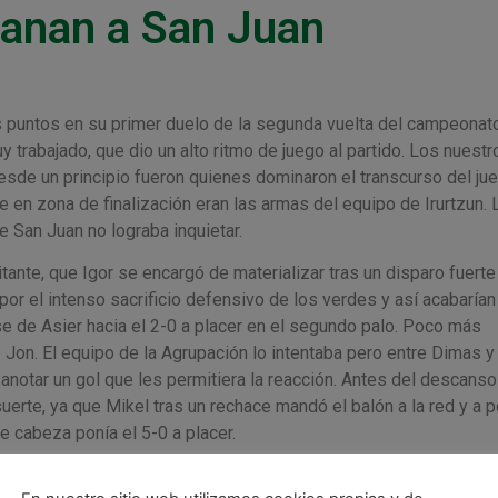
ganan a San Juan
es puntos en su primer duelo de la segunda vuelta del campeonato
trabajado, que dio un alto ritmo de juego al partido. Los nuestr
desde un principio fueron quienes dominaron el transcurso del jue
 en zona de finalización eran las armas del equipo de Irurtzun. 
 San Juan no lograba inquietar.
itante, que Igor se encargó de materializar tras un disparo fuerte
or el intenso sacrificio defensivo de los verdes y así acabarían
se de Asier hacia el 2-0 a placer en el segundo palo. Poco más
 Jon. El equipo de la Agrupación lo intentaba pero entre Dimas y 
notar un gol que les permitiera la reacción. Antes del descanso
uerte, ya que Mikel tras un rechace mandó el balón a la red y a 
e cabeza ponía el 5-0 a placer.
e se la jugaba todo al portero jugador casi desde un inicio, pero