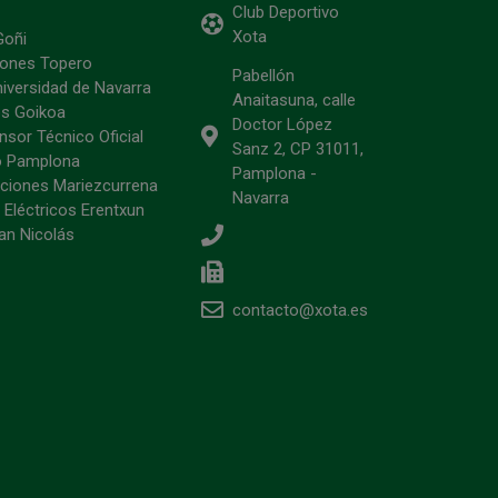
Club Deportivo
Xota
Goñi
ciones Topero
Pabellón
niversidad de Navarra
Anaitasuna, calle
s Goikoa
Doctor López
sor Técnico Oficial
Sanz 2, CP 31011,
o Pamplona
Pamplona -
ciones Mariezcurrena
Navarra
 Eléctricos Erentxun
an Nicolás
contacto@xota.es