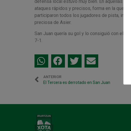
defensa local estuvo muy bien. En aquellas ocas
ataques rápidos y precisos, forma en la que lle
participaron todos los jugadores de pista, inclu
preciosa de Asier.
San Juan quería su gol y lo consiguió con el jue
7-1.
ANTERIOR
El Tercera es derrotado en San Juan