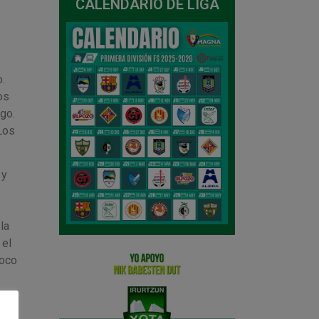
CALENDARIO DE LIGA
.
os
go.
Los
 y
la
 el
poco
 la