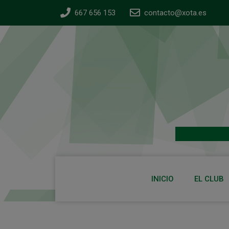
667 656 153
contacto@xota.es
INICIO
EL CLUB