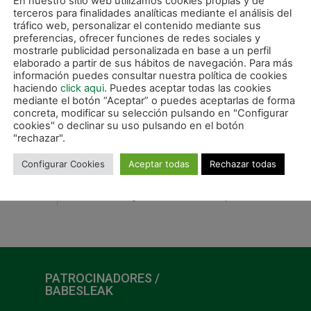
En nuestro sitio web utilizamos cookies propias y de
iones en las que no había juego de cinco, el Xota-Ibararte hacia
terceros para finalidades analíticas mediante el análisis del
gó el 6-0 por mediación de Oihan. Fue en una bonita jugada en la
tráfico web, personalizar el contenido mediante sus
ido el portero. El 7-0 llegaba en una banda cercana tras una volea
preferencias, ofrecer funciones de redes sociales y
mostrarle publicidad personalizada en base a un perfil
elaborado a partir de sus hábitos de navegación. Para más
información puedes consultar nuestra política de cookies
go de cinco. Tras una buena jugada, lograron dejar el marcador fin
haciendo
click aqui
. Puedes aceptar todas las cookies
mediante el botón “Aceptar” o puedes aceptarlas de forma
concreta, modificar su selección pulsando en "Configurar
cookies" o declinar su uso pulsando en el botón
"rechazar".
Configurar Cookies
Aceptar todas
Rechazar todas
SIGUIE
Las Senior siguen sin encontrar el premio al buen trab
PATROCINADORES /
BABESLEAK