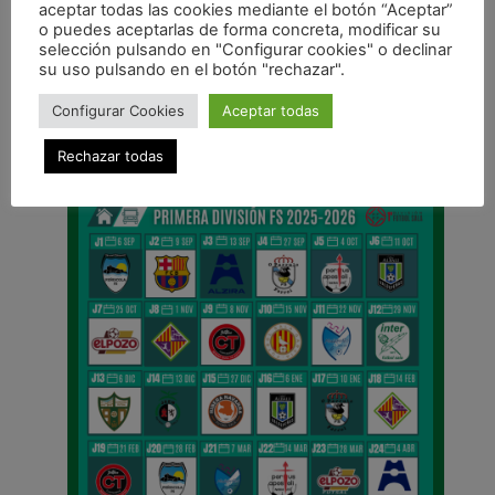
aceptar todas las cookies mediante el botón “Aceptar”
o puedes aceptarlas de forma concreta, modificar su
ANTERIOR
selección pulsando en "Configurar cookies" o declinar
Magna Gurpea vs Levante UD con reconocimiento a Rafa Usín
su uso pulsando en el botón "rechazar".
CALENDARIO DE LIGA
Configurar Cookies
Aceptar todas
Rechazar todas