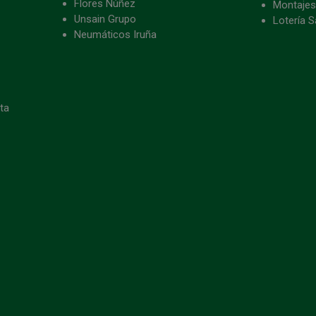
Flores Núñez
Montajes
Unsain Grupo
Lotería S
Neumáticos Iruña
eta