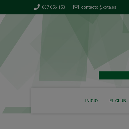
667 656 153
contacto@xota.es
INICIO
EL CLUB