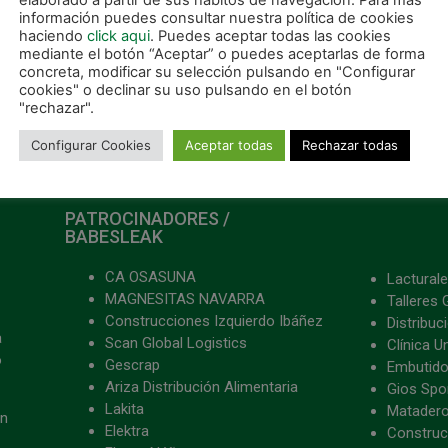
elaborado a partir de sus hábitos de navegación. Para más
información puedes consultar nuestra política de cookies
haciendo
click aqui
. Puedes aceptar todas las cookies
mediante el botón “Aceptar” o puedes aceptarlas de forma
concreta, modificar su selección pulsando en "Configurar
cookies" o declinar su uso pulsando en el botón
"rechazar".
Configurar Cookies
Aceptar todas
Rechazar todas
PATROCINADORES /
BABESLEAK
CA OSASUNA
Lacturale
MAGNESITAS NAVARRA
Talleres 
Construcciones Izquierdo Ibáñez
Distribu
a
Scan Global Logistics
Clínica U
o
Gescrap
Embutido
Ariza Distribución Alimentaria
Gios Spon
Lakita
Matader
ón
Elektra
Construc