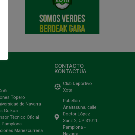
CONTACTO
KONTACTUA
Club Deportivo
Xota
Goñi
ciones Topero
Pabellón
niversidad de Navarra
Anaitasuna, calle
s Goikoa
Doctor López
sor Técnico Oficial
Sanz 2, CP 31011,
o Pamplona
Pamplona -
ciones Mariezcurrena
Navarra