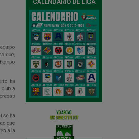
CALENDARIO DE LIGA
 equipo
co que,
 tiempo
arro ha
 club a
mpresas
l se ha
ado que
én a la