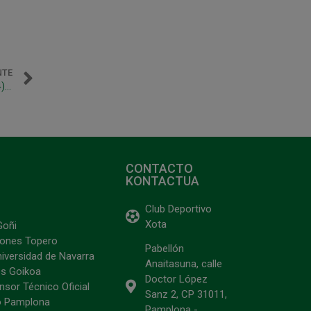
NTE
Gran día para Magna que estrena nombre con victoria (7-4) ante Gran Canaria
CONTACTO
KONTACTUA
Club Deportivo
Xota
Goñi
ciones Topero
Pabellón
niversidad de Navarra
Anaitasuna, calle
s Goikoa
Doctor López
sor Técnico Oficial
Sanz 2, CP 31011,
o Pamplona
Pamplona -