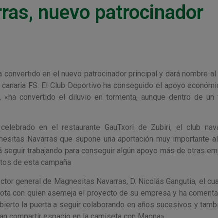
ras, nuevo patrocinador
convertido en el nuevo patrocinador principal y dará nombre al
an canaria FS. El Club Deportivo ha conseguido el apoyo económi
, «ha convertido el diluvio en tormenta, aunque dentro de un
elebrado en el restaurante GauTxori de Zubiri, el club nav
nesitas Navarras que supone una aportación muy importante al
erá seguir trabajando para conseguir algún apoyo más de otras e
stos de esta campaña
ctor general de Magnesitas Navarras, D. Nicolás Gangutia, el cua
Xota con quien asemeja el proyecto de su empresa y ha coment
bierto la puerta a seguir colaborando en años sucesivos y tambi
an compartir espacio en la camiseta con Magna».