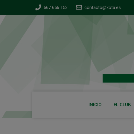
667 656 153
contacto@xota.es
INICIO
EL CLUB