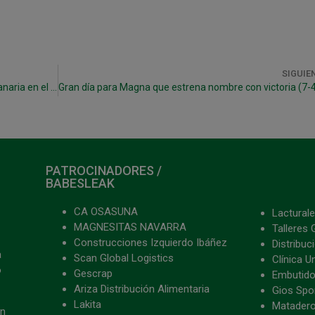
SIGUIE
Xota Navarra se enfrenta este viernes a Gran Canaria en el Anaitasuna
PATROCINADORES /
BABESLEAK
CA OSASUNA
Lacturale
MAGNESITAS NAVARRA
Talleres 
Construcciones Izquierdo Ibáñez
Distribu
a
Scan Global Logistics
Clínica U
o
Gescrap
Embutido
Ariza Distribución Alimentaria
Gios Spon
Lakita
Matader
ón