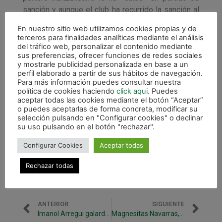
sanción y aunque el club ha recurrido la sanción al
Juez de Apelación, habrá que esperar hasta el
En nuestro sitio web utilizamos cookies propias y de
mismo viernes la resolución definitiva.
terceros para finalidades analíticas mediante el análisis
del tráfico web, personalizar el contenido mediante
Tres puntos importantes los que se ponen en
sus preferencias, ofrecer funciones de redes sociales
juego en este partido. Xota Navarra no puede dejar
y mostrarle publicidad personalizada en base a un
perfil elaborado a partir de sus hábitos de navegación.
escapar más puntos de su pista tras la derrota
Para más información puedes consultar nuestra
ante Jumilla en la primera jornada y Colegios
política de cookies haciendo
click aqui
. Puedes
Arenas Gran Canaria también llega a Pamplona muy
aceptar todas las cookies mediante el botón “Aceptar”
o puedes aceptarlas de forma concreta, modificar su
necesitado de sumar después de sumar tres
selección pulsando en "Configurar cookies" o declinar
derrotas en tres encuentros.
su uso pulsando en el botón "rechazar".
Configurar Cookies
Aceptar todas
Rechazar todas
ANTERIOR
SIGUIENTE
Imanol Arregui galardonado con el premio Ramón Cobo de la RFEF
Magnesitas Navarras, nuevo patrocinador oficial del club