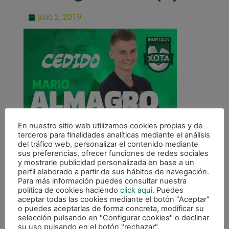
julio 2, 2019
En nuestro sitio web utilizamos cookies propias y de
terceros para finalidades analíticas mediante el análisis
del tráfico web, personalizar el contenido mediante
sus preferencias, ofrecer funciones de redes sociales
y mostrarle publicidad personalizada en base a un
perfil elaborado a partir de sus hábitos de navegación.
ANTERIOR
Para más información puedes consultar nuestra
Mario Almagro llega cedido por el Real Betis Futsal
política de cookies haciendo
click aqui
. Puedes
aceptar todas las cookies mediante el botón “Aceptar”
o puedes aceptarlas de forma concreta, modificar su
CALENDARIO DE LIGA
selección pulsando en "Configurar cookies" o declinar
su uso pulsando en el botón "rechazar".