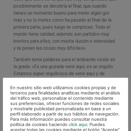
posiblemente se decidiría al final, que cuando
tienes un momento bueno para meter algún gol
más y no lo metes como ha pasado al final de la
primera parte, pues luego te complicas. Todo el
mundo tiene calidad, además son partidos muy
bonitos para ellos, con mucha ilusión e intensidad
y te ponen las cosas muy difíciles».
También tenía palabras para el ambiente vivido en
la grada: «Es una gozada venir aquí, es un orgullo.
Estamos super orgullosos de venir aquí y de
mostrar el fútbol sala. Son partidos complicados
porque hay mucha tensión dado que la eliminatoria
En nuestro sitio web utilizamos cookies propias y de
terceros para finalidades analíticas mediante el análisis
se juega a un partido pero intentamos mostrar el
del tráfico web, personalizar el contenido mediante
fútbol sala. Sabemos que esta gente trabaja
sus preferencias, ofrecer funciones de redes sociales
mucho para el fútbol sala. Son también unos
y mostrarle publicidad personalizada en base a un
perfil elaborado a partir de sus hábitos de navegación.
enfermos como nosotros y nos encanta venir
Para más información puedes consultar nuestra
aquí».
política de cookies haciendo
click aqui
. Puedes
aceptar todas las cookies mediante el botón “Aceptar”