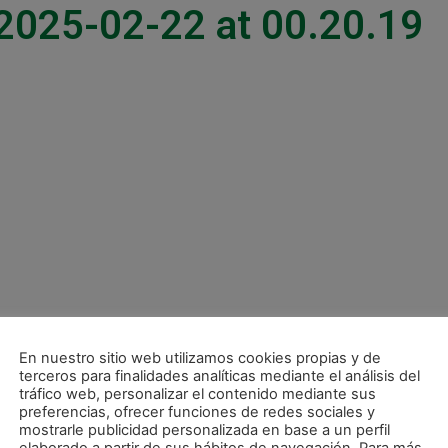
2025-02-22 at 00.20.19
En nuestro sitio web utilizamos cookies propias y de
terceros para finalidades analíticas mediante el análisis del
tráfico web, personalizar el contenido mediante sus
preferencias, ofrecer funciones de redes sociales y
mostrarle publicidad personalizada en base a un perfil
Miguel: «No hemos hecho un partido para perder, pero con un solo gol es muy difícil»