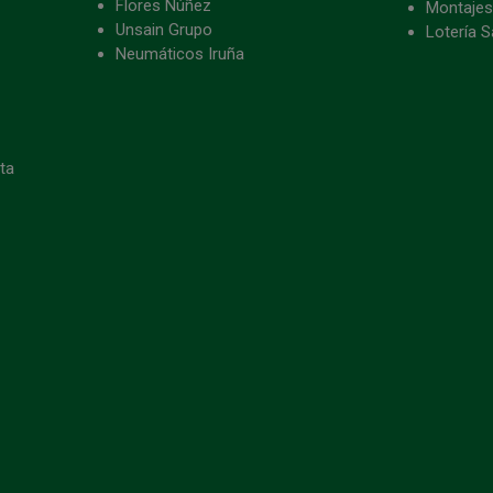
Flores Núñez
Montajes
Unsain Grupo
Lotería S
Neumáticos Iruña
eta