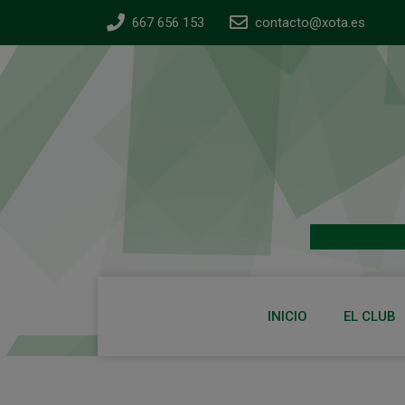
667 656 153
contacto@xota.es
INICIO
EL CLUB