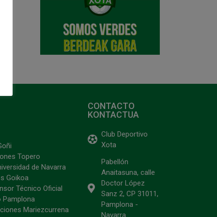
CONTACTO
KONTACTUA
Club Deportivo
Xota
Goñi
ciones Topero
Pabellón
niversidad de Navarra
Anaitasuna, calle
s Goikoa
Doctor López
sor Técnico Oficial
Sanz 2, CP 31011,
o Pamplona
Pamplona -
ciones Mariezcurrena
Navarra