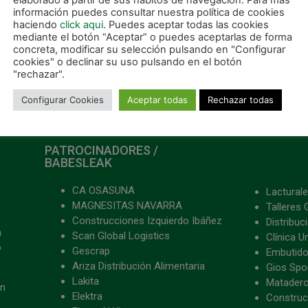
elaborado a partir de sus hábitos de navegación. Para más
información puedes consultar nuestra política de cookies
haciendo
click aqui
. Puedes aceptar todas las cookies
mediante el botón “Aceptar” o puedes aceptarlas de forma
concreta, modificar su selección pulsando en "Configurar
cookies" o declinar su uso pulsando en el botón
"rechazar".
Configurar Cookies
Aceptar todas
Rechazar todas
PATROCINADORES /
BABESLEAK
CA OSASUNA
Lacturale
MAGNESITAS NAVARRA
Talleres 
Construcciones Izquierdo Ibáñez
Distribu
a
Scan Global Logistics
Clínica U
o
Gescrap
Embutido
Ariza Distribución Alimentaria
Gios Spon
Lakita
Matader
ón
Elektra
Construc