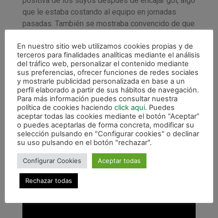
positiva de los suyos después de encajar gol, algo
que le estaba costando al equipo en jornadas
pasadas. También se mostraba convencido de que
este triunfo les hará crecer: «Ahora toca recuperar
En nuestro sitio web utilizamos cookies propias y de
porque llevamos dos semanas con unas palizas
terceros para finalidades analíticas mediante el análisis
de la leche, encima con pocos jugadores, y ahora
del tráfico web, personalizar el contenido mediante
vamos a empezar a recuperarlos y todo ahora se
sus preferencias, ofrecer funciones de redes sociales
y mostrarle publicidad personalizada en base a un
ve de otra manera. Cuando recibamos un gol lo
perfil elaborado a partir de sus hábitos de navegación.
veremos distinto y hoy hemos logrado ese punto
Para más información puedes consultar nuestra
de inflexión que pedíamos… Con la vuelta de Eloy,
política de cookies haciendo
click aqui
. Puedes
aceptar todas las cookies mediante el botón “Aceptar”
que recuperemos a Pachu y los tres puntos de hoy
o puedes aceptarlas de forma concreta, modificar su
van a hacer que cambiemos la dinámica. Creo que
selección pulsando en "Configurar cookies" o declinar
vamos a aprender a saber jugar con esos
su uso pulsando en el botón "rechazar".
momentos malos que tanto nos estaban costando,
Configurar Cookies
Aceptar todas
ahora los vamos a saber competir».
Rechazar todas