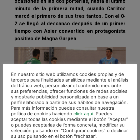
ocasiones en las dos porterías, hasta el último
minuto de la primera mitad, cuando Carlitos
marcó el primero de sus tres tantos. Con el 0-
2 se llegó al descanso después de un primer
tiempo con Asier convertido en protagonista
positivo de Magna Gurpea.
En nuestro sitio web utilizamos cookies propias y de
terceros para finalidades analíticas mediante el análisis
del tráfico web, personalizar el contenido mediante
sus preferencias, ofrecer funciones de redes sociales
y mostrarle publicidad personalizada en base a un
perfil elaborado a partir de sus hábitos de navegación.
Para más información puedes consultar nuestra
política de cookies haciendo
click aqui
. Puedes
aceptar todas las cookies mediante el botón “Aceptar”
o puedes aceptarlas de forma concreta, modificar su
Peñíscola FS salió con mucha fuerza en la
selección pulsando en "Configurar cookies" o declinar
segunda mitad para intentar la remontada ante
su uso pulsando en el botón "rechazar".