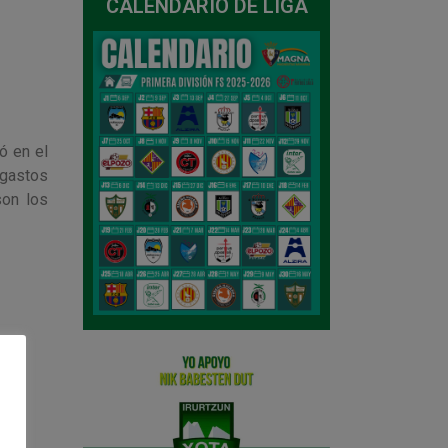
CALENDARIO DE LIGA
ó en el
 gastos
son los