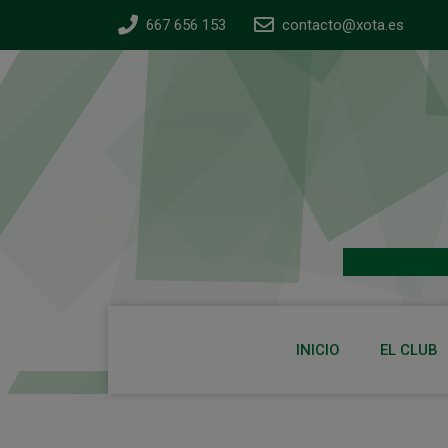
667 656 153
contacto@xota.es
INICIO
EL CLUB