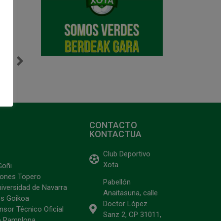
NTE
nes
CONTACTO
KONTACTUA
Club Deportivo
Xota
Goñi
ciones Topero
Pabellón
niversidad de Navarra
Anaitasuna, calle
s Goikoa
Doctor López
sor Técnico Oficial
Sanz 2, CP 31011,
o Pamplona