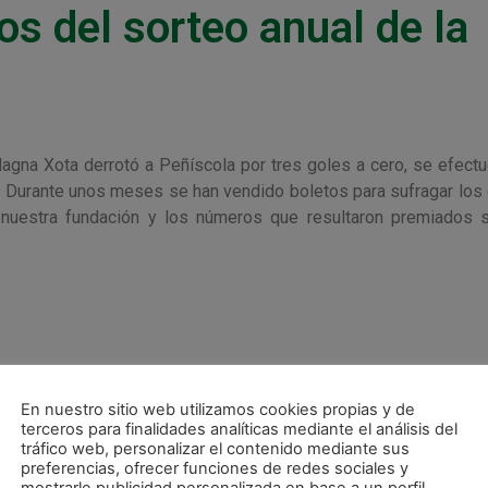
 del sorteo anual de la
Magna Xota derrotó a Peñíscola por tres goles a cero, se efectu
. Durante unos meses se han vendido boletos para sufragar los
o nuestra fundación y los números que resultaron premiados 
En nuestro sitio web utilizamos cookies propias y de
terceros para finalidades analíticas mediante el análisis del
tráfico web, personalizar el contenido mediante sus
48-261557 o escribir un email a la siguiente dirección de correo
preferencias, ofrecer funciones de redes sociales y
mostrarle publicidad personalizada en base a un perfil