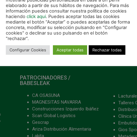
elaborado a partir de sus hábitos de navegación. Para más
información puedes consultar nuestra política de cookies
haciendo
click aqui
. Puedes aceptar todas las cookies
mediante el botón “Aceptar” o puedes aceptarlas de forma
concreta, modificar su selección pulsando en "Configurar
cookies" o declinar su uso pulsando en el botón
SIGUIE
"rechazar".
Cuadro de emparejamientos de los play off por el título de liga
La victoria por 3-0 ante Peñíscola FS en imáge
Configurar Cookies
Aceptar todas
Rechazar todas
PATROCINADORES /
BABESLEAK
CA OSASUNA
Lacturale
MAGNESITAS NAVARRA
Talleres 
Construcciones Izquierdo Ibáñez
Distribu
a
Scan Global Logistics
Clínica U
o
Gescrap
Embutido
Ariza Distribución Alimentaria
Gios Spon
Lakita
Matader